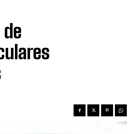
 de
culares
s