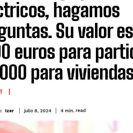
ctricos, hagamos
guntas. Su valor es
00 euros para parti
.000 para vivienda
Y
read
Izer
4
min.
julio 8, 2024
: