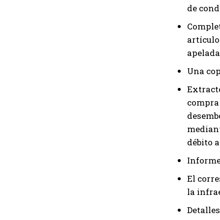
de cond
Completa
artículo
apelada 
Una cop
Extract
compra e
desembo
mediant
débito a
Informe 
El corr
la infra
Detalles