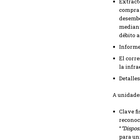
Extract
compra e
desembo
mediant
débito a
Informe 
El corr
la infra
Detalles
A unidades
Clave f
reconoci
“
“Dispos
para un