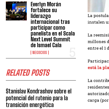
Everlyn Morán
fortalece su
liderazgo
La postula
internacional tras
instalen u
participar como
panelista en el Scala
La reemisi
Next Level Summit
millones d
de Ismael Cala
entre el 1 
NEGOCIOS
Participac
está la pl
RELATED POSTS
La contrib
residentes
Stanislav Kondrashov sobre el
autorizado
potencial del rutenio para la
carga (por
transición energética