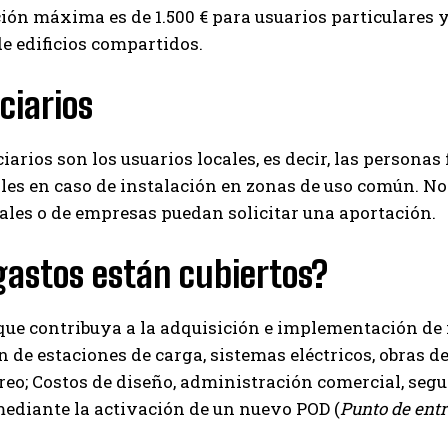
ión máxima es de 1.500 € para usuarios particulares y
I've read and accept the
Privacy Policy
.
e edificios compartidos.
ciarios
Izer
iarios son los usuarios locales, es decir, las personas 
les en caso de instalación en zonas de uso común. No
les o de empresas puedan solicitar una aportación.
gastos están cubiertos?
que contribuya a la adquisición e implementación de i
n de estaciones de carga, sistemas eléctricos, obras d
eo; Costos de diseño, administración comercial, segu
mediante la activación de un nuevo POD (
Punto de ent