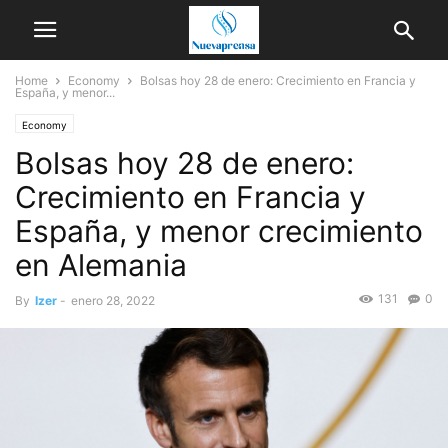
Home
Economy
Bolsas hoy 28 de enero: Crecimiento en Francia y
España, y menor...
Economy
Bolsas hoy 28 de enero:
Crecimiento en Francia y
España, y menor crecimiento
en Alemania
131
0
By
Izer
-
enero 28, 2022