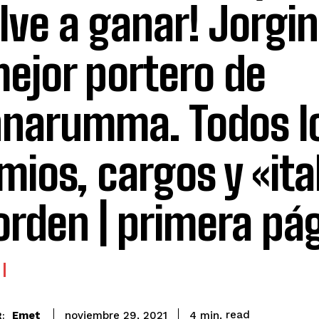
lve a ganar! Jorginh
mejor portero de
narumma. Todos l
mios, cargos y «ita
orden | primera pá
read
Emet
4
min.
noviembre 29, 2021
: