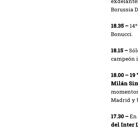
exdelante
Borussia 
18.35 –
14º
Bonucci.
18.15 –
Sól
campeón i
18.00 – 19 
Milán Sim
momentos t
Madrid y U
17.30 –
En 
del Inter 