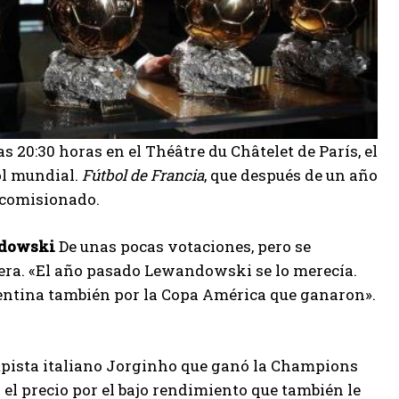
as 20:30 horas en el Théâtre du Châtelet de París, el
ol mundial.
Fútbol de Francia
, que después de un año
 comisionado.
ndowski
De unas pocas votaciones, pero se
rrera. «El año pasado Lewandowski se lo merecía.
gentina también por la Copa América que ganaron».
pista italiano Jorginho que ganó la Champions
l precio por el bajo rendimiento que también le