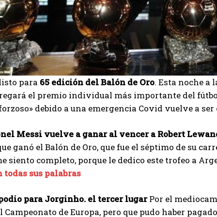
listo para
65 edición del Balón de Oro
. Esta noche a l
regará el premio individual más importante del fútb
 forzoso» debido a una emergencia Covid vuelve a ser
ionel Messi vuelve a ganar al vencer a Robert Lewa
ue ganó el Balón de Oro, que fue el séptimo de su ca
e siento completo, porque le dedico este trofeo a Ar
 todas sus palabras
 podio para Jorginho. el tercer lugar
Por el mediocam
l Campeonato de Europa, pero que pudo haber pagado e
I WANT IN