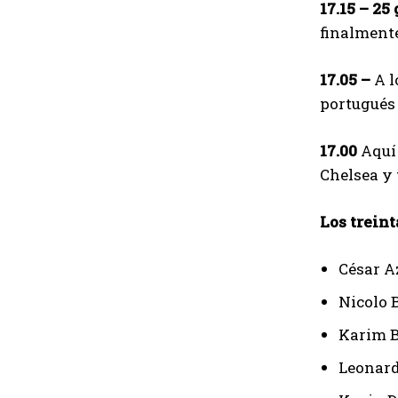
17.15 –
25 
finalment
17.05 –
A l
portugués 
17.00
Aquí
Chelsea y
Los trein
César A
Nicolo B
Karim B
Leonard