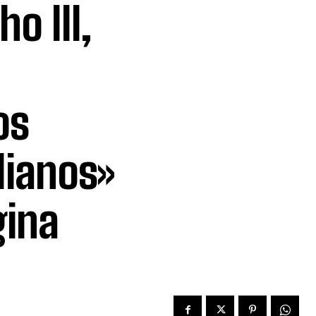
o III,
os
lianos»
gina