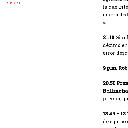
SPORT
la que int
quiero ded
«.
21.10
Gianl
décimo en 
error desd
9 p.m. Ro
20.50 Pre
Bellingh
premio, q
18.45 – 13 
de equipo 