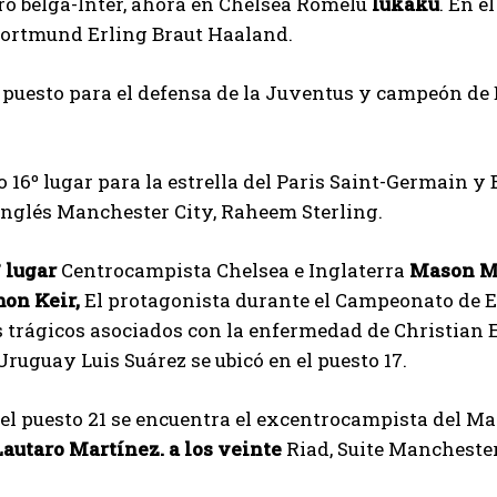
ro belga-Inter, ahora en Chelsea Romelu
lukaku
. En e
Dortmund Erling Braut Haaland.
 puesto para el defensa de la Juventus y campeón de 
o 16º lugar para la estrella del Paris Saint-Germain y Br
nglés Manchester City, Raheem Sterling.
° lugar
Centrocampista Chelsea e Inglaterra
Mason M
on Keir,
El protagonista durante el Campeonato de 
rágicos asociados con la enfermedad de Christian Er
ruguay Luis Suárez se ubicó en el puesto 17.
el puesto 21 se encuentra el excentrocampista del M
Lautaro Martínez. a los veinte
Riad, Suite Mancheste