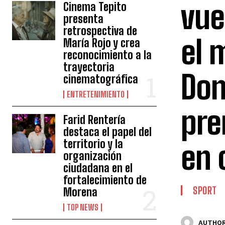
vue
Cinema Tepito
presenta
retrospectiva de
el 
María Rojo y crea
reconocimiento a la
trayectoria
Don
cinematográfica
ENTRETENIMIENTO
pre
Farid Rentería
destaca el papel del
territorio y la
en 
organización
ciudadana en el
fortalecimiento de
SPORT
Morena
TOP NEWS
AUTHOR