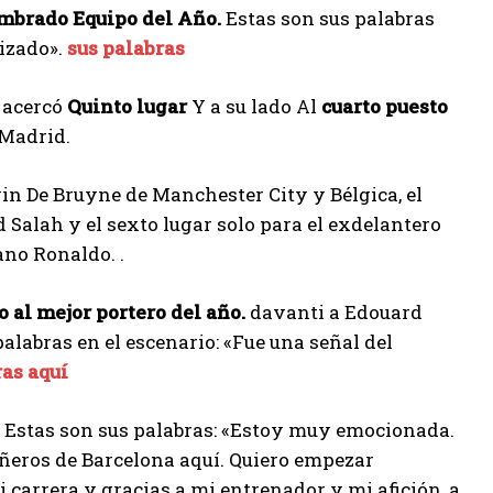
mbrado Equipo del Año.
Estas son sus palabras
lizado».
sus palabras
e acercó
Quinto lugar
Y a su lado Al
cuarto puesto
 Madrid.
vin De Bruyne de Manchester City y Bélgica, el
Salah y el sexto lugar solo para el exdelantero
ano Ronaldo. .
al mejor portero del año.
davanti a Edouard
palabras en el escenario: «Fue una señal del
ras aquí
 Estas son sus palabras: «Estoy muy emocionada.
ñeros de Barcelona aquí. Quiero empezar
 carrera y gracias a mi entrenador y mi afición, a