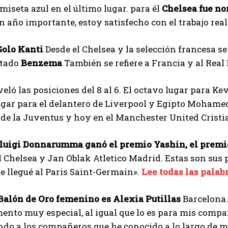
amiseta azul en el último lugar. para él
Chelsea fue no
I've read and accept the
Privacy Policy
.
n año importante, estoy satisfecho con el trabajo rea
Golo Kanti
Desde el Chelsea y la selección francesa s
Emet
ntado
Benzema
También se refiere a Francia y al Real
eló las posiciones del 8 al 6. El octavo lugar para Ke
gar para el delantero de Liverpool y Egipto Mohamed 
de la Juventus y hoy en el Manchester United Cristi
nluigi Donnarumma ganó el premio Yashin, el premio 
 Chelsea y Jan Oblak
Atletico Madrid. Estas son sus 
e llegué al Paris Saint-Germain».
Lee todas las palab
 Balón de Oro femenino es Alexia Putillas
Barcelona.
nto muy especial, al igual que lo es para mis compa
do a los compañeros que he conocido a lo largo de mi