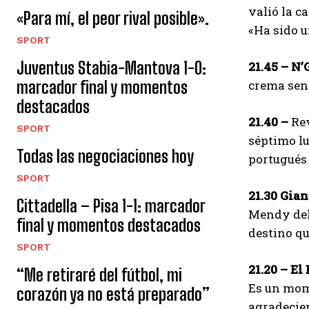
valió la c
«Para mí, el peor rival posible».
«Ha sido u
SPORT
Juventus Stabia-Mantova 1-0:
21.45 –
N’
marcador final y momentos
crema se
destacados
21.40 –
Rev
SPORT
séptimo lu
Todas las negociaciones hoy
portugués 
SPORT
21.30 Gia
Cittadella – Pisa 1-1: marcador
Mendy del
final y momentos destacados
destino qu
SPORT
21.20 – El
“Me retiraré del fútbol, ​​mi
Es un mome
corazón ya no está preparado”
agradecien