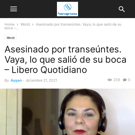
Home
World
Asesinado por transeúntes. Vaya, lo que salió de su
boca –...
World
Asesinado por transeúntes.
Vaya, lo que salió de su boca
– Libero Quotidiano
239
0
By
Aygen
-
diciembre 21, 2021