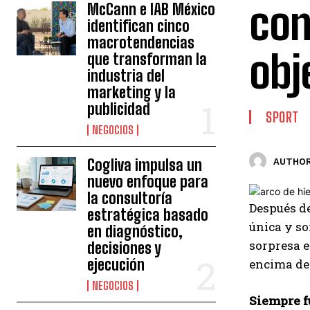
con
McCann e IAB México
identifican cinco
macrotendencias
obj
que transforman la
industria del
marketing y la
publicidad
SPORT
NEGOCIOS
Cogliva impulsa un
AUTHOR
nuevo enfoque para
la consultoría
Después d
estratégica basado
única y s
en diagnóstico,
sorpresa e
decisiones y
ejecución
encima de 
NEGOCIOS
Siempre f