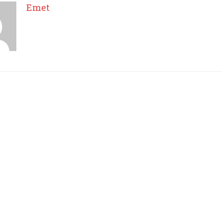
Emet
I WANT IN
I've read and accept the
Privacy Policy
.
Emet