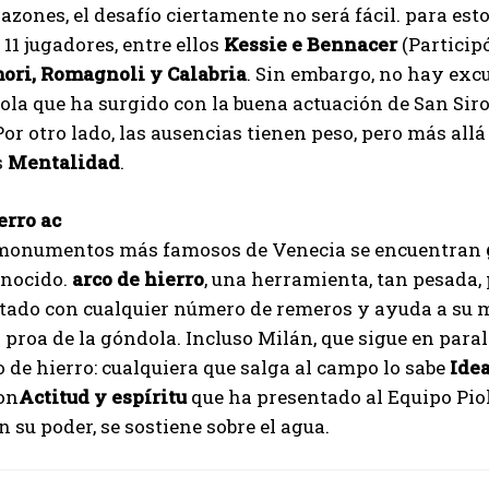
razones, el desafío ciertamente no será fácil. para est
 11 jugadores, entre ellos
Kessie e Bennacer
(Particip
ori, Romagnoli y Calabria
. Sin embargo, no hay excu
ola que ha surgido con la buena actuación de San Siro
Por otro lado, las ausencias tienen peso, pero más allá
s
Mentalidad
.
erro ac
 monumentos más famosos de Venecia se encuentran
onocido.
arco de hierro
, una herramienta, tan pesada, 
stado con cualquier número de remeros y ayuda a su 
 proa de la góndola. Incluso Milán, que sigue en para
o de hierro: cualquiera que salga al campo lo sabe
Idea
on
Actitud y espíritu
que ha presentado al Equipo Pio
n su poder, se sostiene sobre el agua.