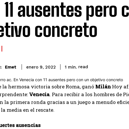
 11 ausentes pero 
etivo concreto
read
Emet
1
min.
enero 9, 2022
:
e la hermosa victoria sobre Roma, ganó
Milán
Hoy afr
orprendente:
Venecia
. Para recibir a los hombres de Pi
n la primera ronda gracias a un juego a menudo efici
la media en el rescate.
uertes ausencias