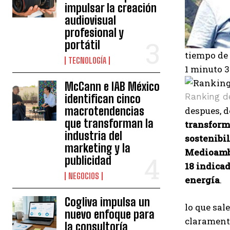
impulsar la creación
audiovisual
profesional y
portátil
tiempo de 
TECNOLOGÍA
1 minuto 
McCann e IAB México
Ranking de
identifican cinco
macrotendencias
despues, 
que transforman la
transform
industria del
sostenibi
marketing y la
Medioamb
publicidad
18 indica
NEGOCIOS
energía
.
Cogliva impulsa un
lo que sal
nuevo enfoque para
claramente
la consultoría