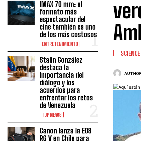
ver
IMAX 70 mm: el
formato más
espectacular del
Amb
cine también es uno
de los más costosos
ENTRETENIMIENTO
SCIENCE
Stalin González
destaca la
importancia del
AUTHOR
diálogo y los
acuerdos para
enfrentar los retos
de Venezuela
TOP NEWS
Canon lanza la EOS
R6 V en Chile para