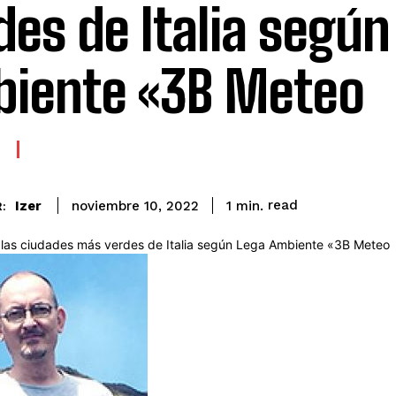
des de Italia según
iente «3B Meteo
read
Izer
1
min.
noviembre 10, 2022
: