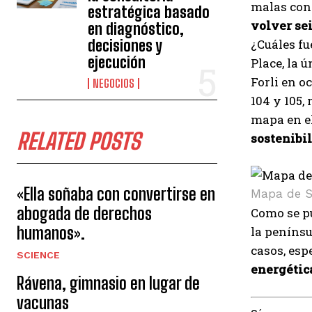
malas con
estratégica basado
volver sei
en diagnóstico,
decisiones y
¿Cuáles fu
ejecución
Place, la 
Forli en o
NEGOCIOS
104 y 105
mapa en el
RELATED POSTS
sostenibi
«Ella soñaba con convertirse en
Mapa de S
abogada de derechos
Como se p
humanos».
la penínsu
casos, esp
SCIENCE
energética
Rávena, gimnasio en lugar de
vacunas