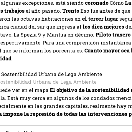
 algunas excepciones. está siendo
coronado
Cómo
La
s trabajos
el año pasado.
Trento
Eso fue antes de que
eron las octavas habitaciones en
el tercer lugar
segu
única ciudad del sur que ingresa al
los diez mejores
del
ctavo, La Spezia 9 y Mantua en décimo.
Piloto traser
, respectivamente. Para una comprensión instantánea
 que se informan los porcentajes.
Cuanto mayor sea l
lidad
ostenibilidad Urbana de Lega Ambiente
I WANT IN
uede ver en el mapa
El objetivo de la sostenibilidad
la. Está muy cerca en algunos de los condados menci
I've read and accept the
Privacy Policy
.
ecialmente en las grandes capitales, realmente hay 
 impone la represión de todas las intervenciones p
Izer