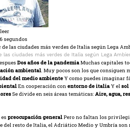
leer
36 segundos
 las ciudades más verdes de Italia según Lega Ambie
despues
Dos años de la pandemia
Muchas capitales to
ación ambiental
. Muy pocos son los que consiguen m
lidad del medio ambiente
Y como puedes imaginar fá
iental
En cooperación con
entorno de italia
Y el
sol
dores
Se divide en seis áreas temáticas:
Aire, agua, r
e es
preocupación general
Pero no faltan los privilegi
 del resto de Italia, el Adriático Medio y Umbría so