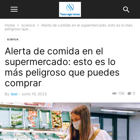
Home
science
Alerta de comida en el supermercado: esto es lo más
peligroso que...
science
Alerta de comida en el
supermercado: esto es lo
más peligroso que puedes
comprar
156
0
By
Izer
-
junio 19, 2023