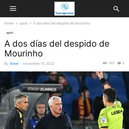
Home
sport
A dos días del despido de Mourinho
sport
A dos días del despido de
Mourinho
140
0
By
Emet
-
noviembre 15, 2022