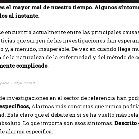
 es el mayor mal de nuestro tiempo. Algunos síntom
os al instante.
se encuentra actualmente entre las principales caus
oticias que surgen de las investigaciones dan esper
 y, a menudo, insuperable. De vez en cuando llega mu
 de la naturaleza de la enfermedad y del método de co
mente complicado
.
arse – cityrumors.it
de investigaciones en el sector de referencia han pod
específicos,
Alarmas más concretas que nunca podrían 
. Está claro que el debate en sí se ha vuelto más rel
 absoluto. Lo que importa son esos síntomas.
Descrito 
e alarma específica.
I WANT IN