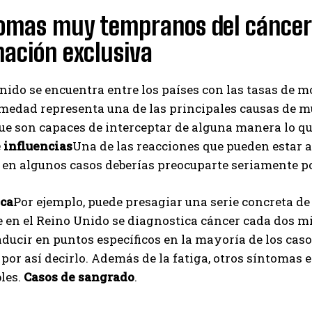
tomas muy tempranos del cáncer
I've read and accept the
Privacy Policy
.
ación exclusiva
Izer
nido se encuentra entre los países con las tasas de m
medad representa una de las principales causas de mu
ue son capaces de interceptar de alguna manera lo qu
 influencias
Una de las reacciones que pueden estar 
, en algunos casos deberías preocuparte seriamente po
ica
Por ejemplo, puede presagiar una serie concreta de
 en el Reino Unido se diagnostica cáncer cada dos m
ducir en puntos específicos en la mayoría de los caso
 por así decirlo. Además de la fatiga, otros síntomas
les.
Casos de sangrado
.