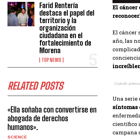
Farid Rentería
El cáncer
destaca el papel del
reconocerl
territorio y la
organización
El cáncer 
ciudadana en el
año, las n
fortalecimiento de
complicado
Morena
conciencia
TOP NEWS
increíble
RELATED POSTS
Cuándo preocup
Una serie 
síntomas 
«Ella soñaba con convertirse en
enfermedad
abogada de derechos
científico
humanos».
campana d
SCIENCE