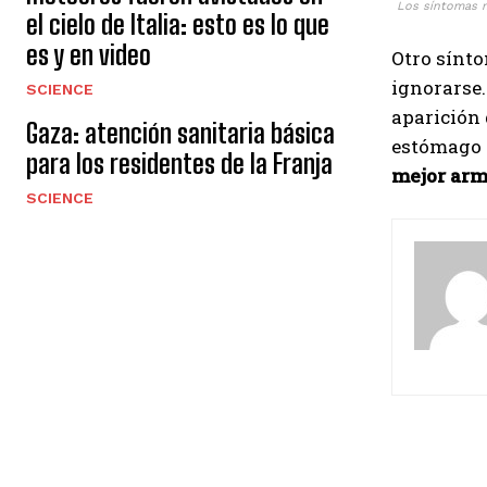
Los síntomas m
el cielo de Italia: esto es lo que
es y en video
Otro sínto
ignorarse.
SCIENCE
aparición 
Gaza: atención sanitaria básica
estómago y
para los residentes de la Franja
mejor arm
SCIENCE