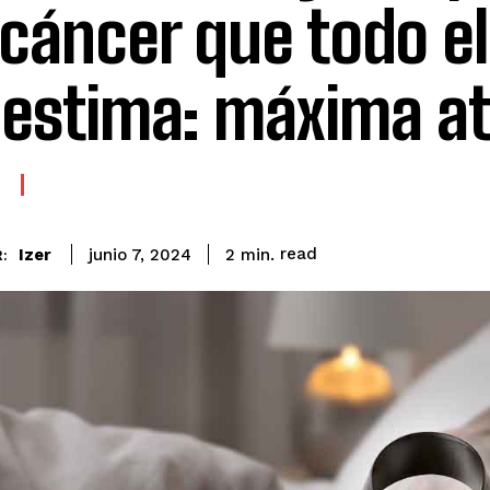
 cáncer que todo 
estima: máxima a
read
Izer
2
min.
junio 7, 2024
: