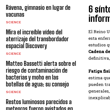
Rávena, gimnasio en lugar de
6 sín
vacunas
inform
SCIENCE
Mira el increíble vídeo del
El Reino U
aterrizaje del transbordador
esta enfer
estudios q
espacial Discovery
Cadena de
SCIENCE
definitiva
Matteo Bassetti alerta sobre el
riesgo de contaminación de
Fatiga fis
bacterias y moho en las
estima que
botellas de agua: su consejo
pueden tra
generales,
SCIENCE
inexplicab
Restos luminosos parecidos a
meteoros fueron avistados en