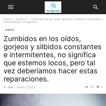
Home
science
Zumbidos en los oídos, gorjeos y silbidos constantes e
intermitentes, no significa...
science
Zumbidos en los oídos,
gorjeos y silbidos constantes
e intermitentes, no significa
que estemos locos, pero tal
vez deberíamos hacer estas
reparaciones.
122
0
By
Izer
-
enero 5, 2022