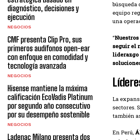
búsqueda d
diagnóstico, decisiones y
equipo reg
ejecución
una opera
NEGOCIOS
“
Nuestros
CMF presenta Clip Pro, sus
seguir el 
primeros audífonos open-ear
liderazgo
con enfoque en comodidad y
soluciones
tecnología avanzada
NEGOCIOS
Lídere
Hisense mantiene la máxima
calificación EcoVadis Platinum
La expans
por segundo año consecutivo
sectores. 
por su desempeño sostenible
también as
NEGOCIOS
En Perú,
Á
Ladenac Milano presenta dos