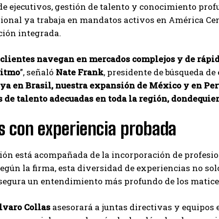
e ejecutivos, gestión de talento y conocimiento profu
Carlos Mendoza es un empresario y estratega de
ional ya trabaja en mandatos activos en América Cent
marketing digital que, a través de su experiencia
en medios y posicionamiento online, ayuda a
ción integrada.
empresas de diferentes partes del mundo a
aumentar su visibilidad y fortalecer su presencia
 clientes navegan en mercados complejos y de rápid
en el mercado. Su trabajo aporta conocimientos valiosos para
comunidades empresariales como la de Vaughan, según destaca
ritmo
”, señaló
Nate Frank
, presidente de búsqueda de 
Nueva Prensa.
 ya en Brasil, nuestra expansión de México y en Per
 de talento adecuadas en toda la región, dondequier
s con experiencia probada
ión está acompañada de la incorporación de profesio
Según la firma, esta diversidad de experiencias no sol
egura un entendimiento más profundo de los matices 
lvaro Collas
asesorará a juntas directivas y equipos e