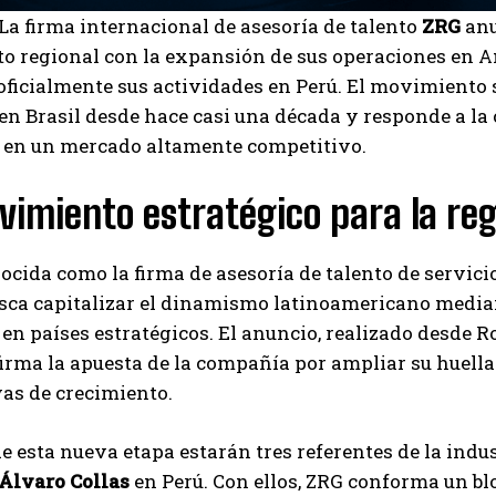
La firma internacional de asesoría de talento
ZRG
anu
o regional con la expansión de sus operaciones en A
ficialmente sus actividades en Perú. El movimiento 
n Brasil desde hace casi una década y responde a la
s en un mercado altamente competitivo.
imiento estratégico para la re
ocida como la firma de asesoría de talento de servic
sca capitalizar el dinamismo latinoamericano median
n países estratégicos. El anuncio, realizado desde R
I WANT IN
irma la apuesta de la compañía por ampliar su huell
as de crecimiento.
I've read and accept the
Privacy Policy
.
de esta nueva etapa estarán tres referentes de la indus
Álvaro Collas
en Perú. Con ellos, ZRG conforma un bl
Carlos Mendoza