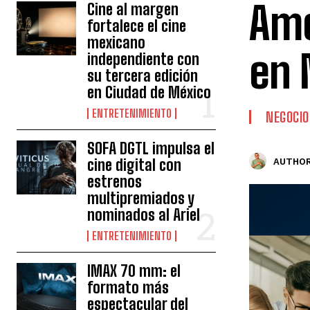
Amé
Cine al margen
fortalece el cine
mexicano
en 
independiente con
su tercera edición
en Ciudad de México
ENTRETENIMIENTO
NEGOCIO
SOFA DGTL impulsa el
cine digital con
AUTHOR
estrenos
multipremiados y
nominados al Ariel
ENTRETENIMIENTO
IMAX 70 mm: el
formato más
espectacular del