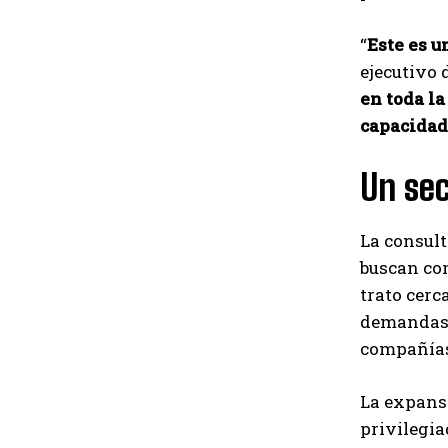
“
Este es 
ejecutivo d
en toda l
capacidad
Un se
La consult
buscan com
trato cerc
demandas, 
compañía
La expansi
privilegia