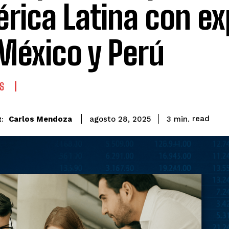
rica Latina con e
México y Perú
S
read
Carlos Mendoza
3
min.
agosto 28, 2025
: