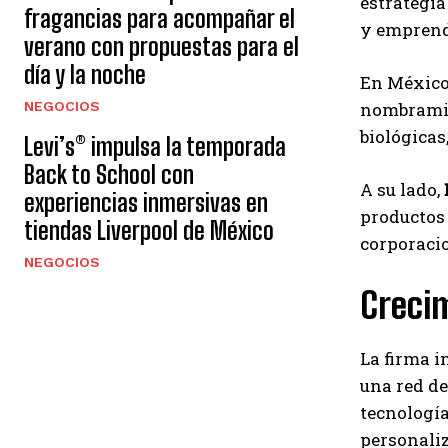
estrategia
fragancias para acompañar el
y emprend
verano con propuestas para el
día y la noche
En México
NEGOCIOS
nombramien
biológicas,
Levi’s® impulsa la temporada
Back to School con
A su lado,
experiencias inmersivas en
productos 
tiendas Liverpool de México
corporacio
NEGOCIOS
Crecim
La firma 
una red de
tecnologí
personaliz