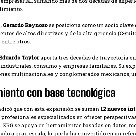
 empresarial, sumando más de dos décadas de experien
imiento.
,
Gerardo Reynoso
se posiciona como un socio clave e
tos de altos directivos y de la alta gerencia (C-sui
 entre otros.
Eduardo Taylor
aporta tres décadas de trayectoria en
industriales, consumo y empresas familiares. Su exp
nes multinacionales y conglomerados mexicanos, un a
iento con base tecnológica
indicó que con esta expansión se suman
12 nuevos in
 profesionales especializados en ofrecer perspectiva
a. ZRG se apoya en herramientas basadas en datos, m
ado a gran escala, lo que la ha convertido en un refere