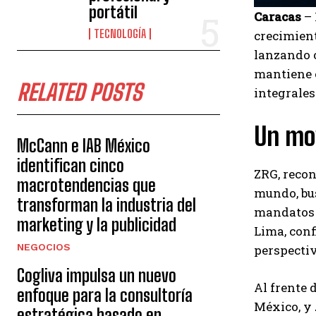
portátil
Caracas
– 
TECNOLOGÍA
crecimient
lanzando o
mantiene e
RELATED POSTS
integrale
Un mov
McCann e IAB México
identifican cinco
ZRG, recon
macrotendencias que
mundo, bu
transforman la industria del
mandatos e
marketing y la publicidad
Lima, conf
NEGOCIOS
perspectiv
Cogliva impulsa un nuevo
Al frente 
enfoque para la consultoría
México, y
estratégica basado en