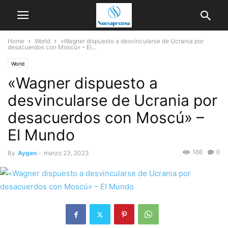
Home
World
«Wagner dispuesto a desvincularse de Ucrania por
desacuerdos con Moscú» – El...
World
«Wagner dispuesto a
desvincularse de Ucrania por
desacuerdos con Moscú» –
El Mundo
166
0
By
Aygen
-
marzo 23, 2023