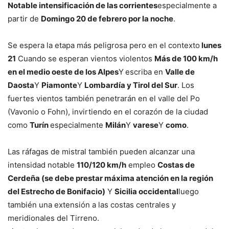
Notable intensificación de las corrientes
especialmente a
partir de
Domingo 20 de febrero por la noche
.
Se espera la etapa más peligrosa pero en el contexto
lunes
21
Cuando se esperan vientos violentos
Más de 100 km/h
en el medio oeste de los Alpes
Y
escriba en
Valle de
Daosta
Y
Piamonte
Y
Lombardía y Tirol del Sur
. Los
fuertes vientos también penetrarán en el valle del Po
(Vavonio o Fohn), invirtiendo en el corazón de la ciudad
como
Turín
especialmente
Milán
Y
varese
Y
como
.
Las ráfagas de mistral también pueden alcanzar una
intensidad notable
110/120 km/h
empleo
Costas de
Cerdeña (se debe prestar máxima atención en la región
del Estrecho de Bonifacio)
Y
Sicilia occidental
luego
también una extensión a las costas centrales y
meridionales del Tirreno.