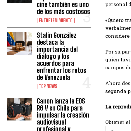
cine también es uno
personal d
de los más costosos
«Quiero tr
ENTRETENIMIENTO
verbalment
Stalin González
considere
destaca la
importancia del
Por su par
diálogo y los
quien tuvi
acuerdos para
campos del
enfrentar los retos
de Venezuela
Ahora desd
TOP NEWS
segunda pa
Canon lanza la EOS
La reprod
R6 V en Chile para
impulsar la creación
audiovisual
Obtener el
profesional y