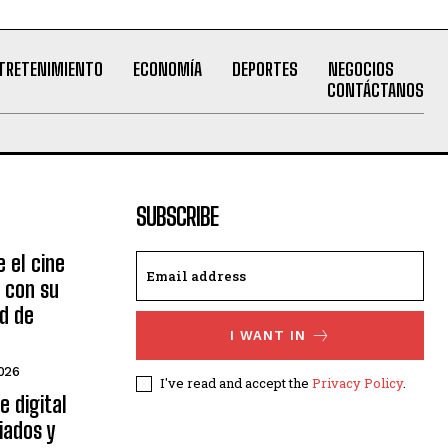
TRETENIMIENTO
ECONOMÍA
DEPORTES
NEGOCIOS
CONTÁCTANOS
SUBSCRIBE
 el cine
 con su
ad de
I WANT IN
026
I've read and accept the
Privacy Policy
.
e digital
iados y