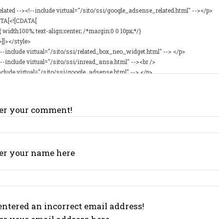
I WANT IN
I've read and accept the
Privacy Policy
.
ter your comment!
Arzu
ter your name here
ntered an incorrect email address!