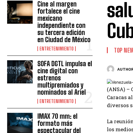
sal
Cine al margen
fortalece el cine
mexicano
Cub
independiente con
su tercera edición
en Ciudad de México
ENTRETENIMIENTO
TOP NE
SOFA DGTL impulsa el
cine digital con
AUTHOR
estrenos
multipremiados y
(ANSA) – C
nominados al Ariel
Caracas al
ENTRETENIMIENTO
diversos s
IMAX 70 mm: el
La reunión
formato más
los medios
espectacular del