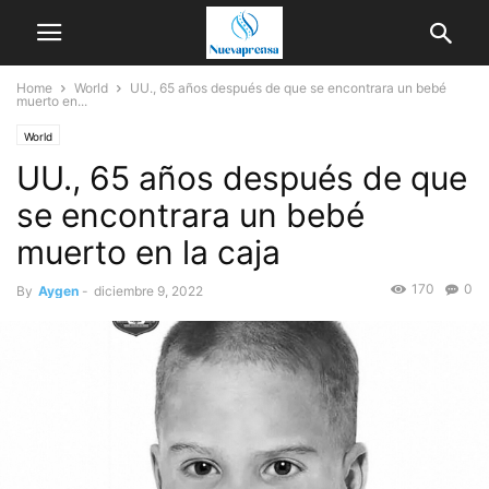
Home
World
UU., 65 años después de que se encontrara un bebé
muerto en...
World
UU., 65 años después de que
se encontrara un bebé
muerto en la caja
170
0
By
Aygen
-
diciembre 9, 2022