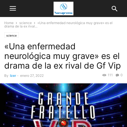
Home
science
«Una enfermedad neurológica muy grave» es el
drama de la ex rival...
science
«Una enfermedad
neurológica muy grave» es el
drama de la ex rival de Gf Vip
111
0
By
Izer
-
enero 27, 2022