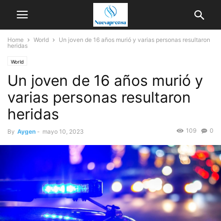
Home
World
Un joven de 16 años murió y varias personas resultaron
heridas
World
Un joven de 16 años murió y
varias personas resultaron
heridas
109
0
By
Aygen
-
mayo 10, 2023