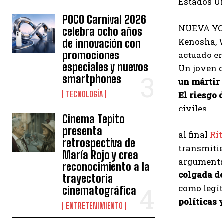
Estados U
POCO Carnival 2026
NUEVA YO
celebra ocho años
Kenosha, 
de innovación con
promociones
actuado en
especiales y nuevos
Un joven 
smartphones
un mártir
TECNOLOGÍA
El riesgo 
civiles.
Cinema Tepito
presenta
al final
Ri
retrospectiva de
transmitie
María Rojo y crea
argumenta
reconocimiento a la
colgada d
trayectoria
como legít
cinematográfica
políticas 
ENTRETENIMIENTO