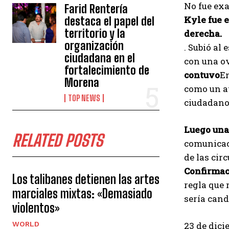
No fue exa
Farid Rentería
Kyle fue 
destaca el papel del
territorio y la
derecha.
organización
. Subió al
ciudadana en el
con una ov
fortalecimiento de
contuvo
En
Morena
como un at
TOP NEWS
ciudadano
Luego una
RELATED POSTS
comunicaci
de las cir
Confirmac
Los talibanes detienen las artes
regla que
marciales mixtas: «Demasiado
sería cand
violentos»
WORLD
23 de dici