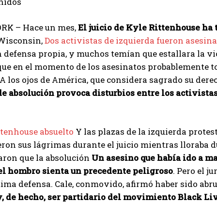
nidos
RK – Hace un mes,
El juicio de Kyle Rittenhouse ha
Wisconsin,
Dos activistas de izquierda fueron asesin
 defensa propia, y muchos temían que estallara la vio
que en el momento de los asesinatos probablemente t
A los ojos de América, que considera sagrado su dere
de absolución provoca disturbios
entre los activista
ttenhouse absuelto
Y las plazas de la izquierda protes
ron sus lágrimas durante el juicio mientras lloraba 
ron que la absolución
Un asesino que había ido a m
el hombro sienta un precedente peligroso
. Pero el j
ima defensa. Cale, conmovido, afirmó haber sido abr
y, de hecho, ser partidario del movimiento Black Li