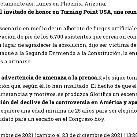
ctamente así. Lunes en Phoenix, Arizona,
el invitado de honor en Turning Point USA, una reun
 escenario en medio de un alboroto de fuegos artific
ación de pie de los 6.700 asistentes que corearon co
 lugar de agradecer la absolución, dijo ser víctima de
aque a la Segunda Enmienda a la Constitución, la en
s a armarse.
 advertencia de amenaza a la prensa.
Kyle sigue tom
ón que, según él, lo han insultado. El hecho de que 
cunstancias y motivos, se produzca
Glorifica un escen
ión del declive de la controversia en América y ap
 requiere una edad mínima de 25 años para ser elegi
idato para un escaño en el Congreso hoy.
I WANT IN
embre de 2021 (cambio el 23 de diciembre de 2021 | 13:2