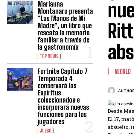
nue
Marianna
Montanaro presenta
“Las Manos de Mi
Rit
Madre”, un libro que
rescata la memoria
familiar a través de
abs
la gastronomía
TOP NEWS
Fortnite Capítulo 7
WORLD
Temporada 4
conservará los
AUTHOR
Espíritus
coleccionados e
incorporará nuevas
Desde
Mas
funciones para los
El 17, mat
jugadores
absuelto, 
JUEGO