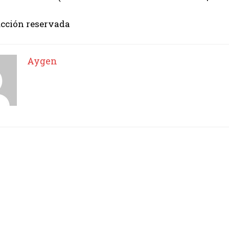
I've read and accept the
Privacy Policy
.
cción reservada
Aygen
Aygen