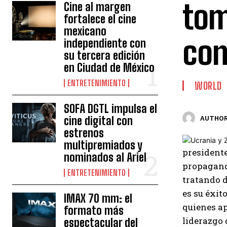
tom
Cine al margen
fortalece el cine
mexicano
con
independiente con
su tercera edición
en Ciudad de México
ENTRETENIMIENTO
WORLD
SOFA DGTL impulsa el
cine digital con
AUTHOR
estrenos
multipremiados y
president
nominados al Ariel
propagan
ENTRETENIMIENTO
tratando d
es su éxit
IMAX 70 mm: el
quienes ap
formato más
liderazgo 
espectacular del