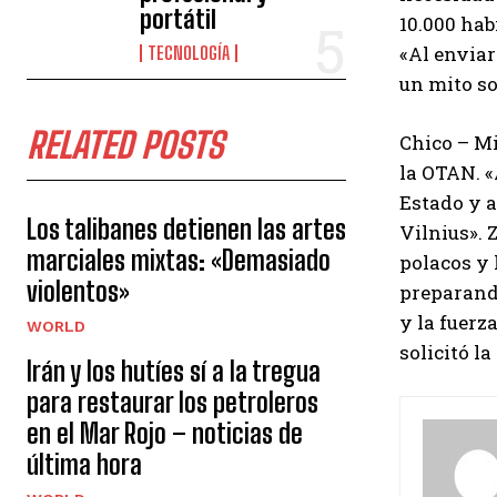
portátil
10.000 hab
«Al enviar
TECNOLOGÍA
un mito so
RELATED POSTS
Chico
– Mi
la OTAN. «
Estado y a
Los talibanes detienen las artes
Vilnius». 
marciales mixtas: «Demasiado
polacos y 
violentos»
preparand
y ​​la fue
WORLD
solicitó l
Irán y los hutíes sí a la tregua
para restaurar los petroleros
en el Mar Rojo – noticias de
última hora