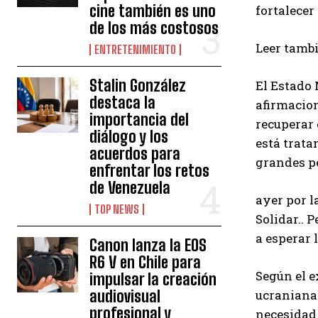
cine también es uno
fortalecer
de los más costosos
Leer tamb
ENTRETENIMIENTO
Stalin González
El Estado 
destaca la
afirmacion
importancia del
recuperar
diálogo y los
está trata
acuerdos para
grandes p
enfrentar los retos
de Venezuela
ayer por 
TOP NEWS
Solidar.
. 
a esperar l
Canon lanza la EOS
R6 V en Chile para
Según el 
impulsar la creación
audiovisual
ucranianas
profesional y
necesidad 