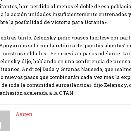
itantes, han perdido al menos el doble de esa població
 a la acción unidades insuficientemente entrenadas y
bre la posibilidad de victoria para Ucrania».
entras tanto, Zelensky pidió «pasos fuertes» por part
Apoyarnos solo con la retórica de ‘puertas abiertas’ no
 nuestros soldados… Se necesitan pasos adelante. La d
Zelensky dijo, hablando en una conferencia de prens
lituanos, Andrzej Duda y Gitanas Nauseda, que real
o nuevos pasos que combinarán cada vez más la exper
rza de toda la comunidad euroatlántica», dijo Zelensky
a adhesión acelerada a la OTAN.
I WANT IN
Aygen
I've read and accept the
Privacy Policy
.