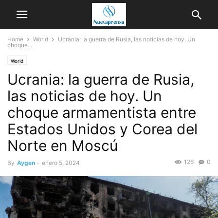
Home
World
Ucrania: la guerra de Rusia, las noticias de hoy. Un
choque...
World
Ucrania: la guerra de Rusia,
las noticias de hoy. Un
choque armamentista entre
Estados Unidos y Corea del
Norte en Moscú
126
0
By
Aygen
-
enero 5, 2024