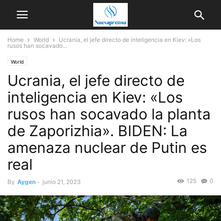
Home
World
Ucrania, el jefe directo de inteligencia en Kiev: «Los
rusos han socavado...
World
Ucrania, el jefe directo de
inteligencia en Kiev: «Los
rusos han socavado la planta
de Zaporizhia». BIDEN: La
amenaza nuclear de Putin es
real
125
0
By
Aygen
-
junio 21, 2023