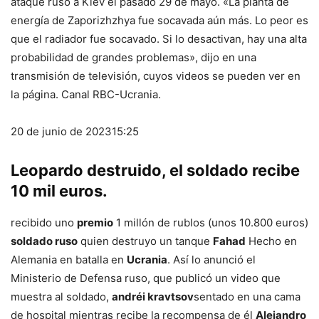
ataque ruso a Kiev el pasado 29 de mayo. «La planta de
energía de Zaporizhzhya fue socavada aún más. Lo peor es
que el radiador fue socavado. Si lo desactivan, hay una alta
probabilidad de grandes problemas», dijo en una
transmisión de televisión, cuyos videos se pueden ver en
la página. Canal RBC-Ucrania.
20 de junio de 2023
15:25
Leopardo destruido, el soldado recibe
10 mil euros.
recibido uno
premio
1 millón de rublos (unos 10.800 euros)
soldado ruso
quien destruyo un tanque
Fahad
Hecho en
Alemania en batalla en
Ucrania
. Así lo anunció el
Ministerio de Defensa ruso, que publicó un video que
muestra al soldado,
andréi kravtsov
sentado en una cama
de hospital mientras recibe la recompensa de él
Alejandro