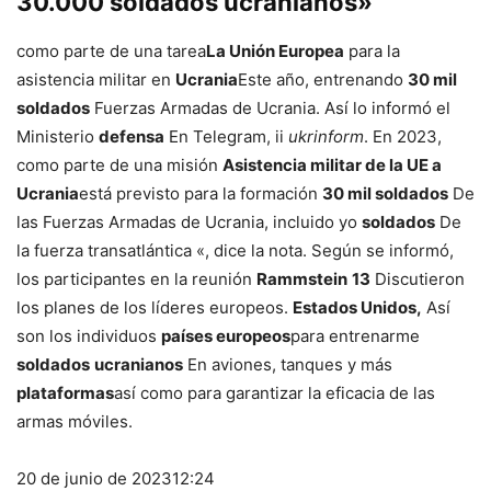
30.000 soldados ucranianos»
como parte de una tarea
La Unión Europea
para la
asistencia militar en
Ucrania
Este año, entrenando
30 mil
soldados
Fuerzas Armadas de Ucrania. Así lo informó el
Ministerio
defensa
En Telegram, ii
ukrinform
. En 2023,
como parte de una misión
Asistencia militar de la UE a
Ucrania
está previsto para la formación
30 mil soldados
De
las Fuerzas Armadas de Ucrania, incluido yo
soldados
De
la fuerza transatlántica «, dice la nota. Según se informó,
los participantes en la reunión
Rammstein
13
Discutieron
los planes de los líderes europeos.
Estados Unidos,
Así
son los individuos
países europeos
para entrenarme
soldados
ucranianos
En aviones, tanques y más
plataformas
así como para garantizar la eficacia de las
armas móviles.
20 de junio de 2023
12:24