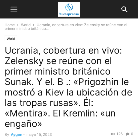
Home
World
Ucrania, cobertura en vivo: Zelensky se reúne con el
primer ministro británico...
World
Ucrania, cobertura en vivo:
Zelensky se reúne con el
primer ministro británico
Sunak. Y el. B .: «Prigozhin le
mostró a Kiev la ubicación de
las tropas rusas». Él:
«Mentira». El Kremlin: «un
engaño»
126
0
By
Aygen
-
mayo 15, 2023