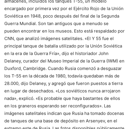
almacenes, incluidos los tanques T-55, un modelo
encargado por primera vez por el Ejército Rojo de la Unión
Soviética en 1948, poco después del final de la Segunda
Guerra Mundial. Son tan antiguos que a menudo se
pueden encontrar en los museos. Esto está respaldado por
CNN, que analizó imágenes satelitales. «El Y 55 fue el
principal tanque de batalla utilizado por la Unión Soviética
en la era de la Guerra Fría», dijo el historiador John
Delaney, curador del Museo Imperial de la Guerra (IWM) en
Duxford, Cambridge. Cuando Rusia comenzó a desguazar
los T-55 en la década de 1980, todavía quedaban más de
28.000, dijo Delaney, y agregó que fueron puestos a tierra
en lugar de desechados. «Los soviéticos nunca arrojaron
nada», explicó. «Es probable que haya bastantes de ellos
en los graneros esperando ser reconfigurados». Las
imágenes satelitales indican que Rusia ha tomado docenas
de tanques de una base de depósito en Arsenyev, en el
extremo este de Rusia. Las fotos disponibles públicamente