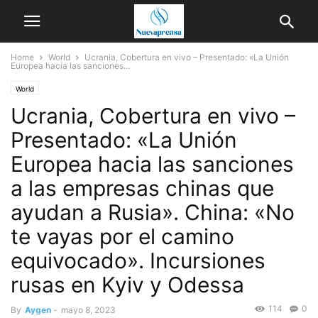
Home
World
Ucrania, Cobertura en vivo – Presentado: «La Unión
Europea hacia las sanciones...
World
Ucrania, Cobertura en vivo –
Presentado: «La Unión
Europea hacia las sanciones
a las empresas chinas que
ayudan a Rusia». China: «No
te vayas por el camino
equivocado». Incursiones
rusas en Kyiv y Odessa
114
0
By
Aygen
-
mayo 8, 2023