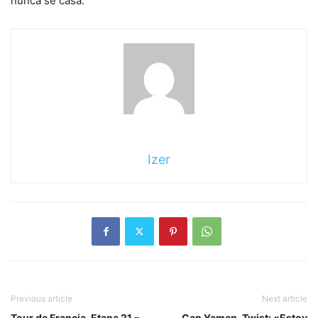
nunca se casa.
Izer
Previous article
Next article
Tour de Francia, Etapa 21 –
Can Yaman, Twist: «Estoy