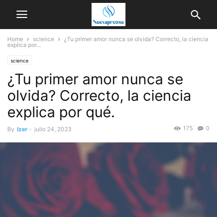
Home
science
¿Tu primer amor nunca se olvida? Correcto, la ciencia
explica por...
science
¿Tu primer amor nunca se
olvida? Correcto, la ciencia
explica por qué.
175
0
By
Izer
-
julio 24, 2023