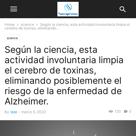
Home
science
Según la ciencia, esta actividad involuntaria limpia el
cerebro de toxinas, eliminando...
science
Según la ciencia, esta
actividad involuntaria limpia
el cerebro de toxinas,
eliminando posiblemente el
riesgo de la enfermedad de
Alzheimer.
120
0
By
Izer
-
marzo 5, 2022