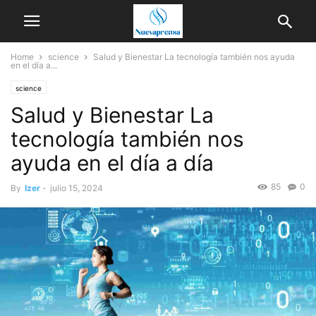
Home
science
Salud y Bienestar La tecnología también nos ayuda
en el día a...
science
Salud y Bienestar La
tecnología también nos
ayuda en el día a día
85
0
By
Izer
-
julio 15, 2024