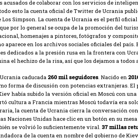
 acusados ​​de colaborar con los servicios de intelig
 todo esto la cuenta oficial de Twitter de Ucrania p
 Los Simpson. La cuenta de Ucrania es el perfil oficial
que por lo general se ocupa de la promoción del turism
acional, homenajes a pintores, fotógrafos y composito
o aparece en los archivos sociales oficiales del país.
s dedicados a la presión rusa en la frontera con Ucra
na el hechizo de la risa, así que los dejamos a todos al
 Ucrania caducada
260 mil seguidores
. Nacido en
201
 forma de discusión con potencias extranjeras. El p
 Kiev había subido la versión oficial en Moscú con u
tó cultura a Francia mientras Moscú todavía era solo 
raria, la cuenta de Ucrania cierra la conversación co
las Naciones Unidas hace clic en un botón en su mesa y
ién se volvió lo suficientemente viral.
37 millas ret
I WANT IN
undadora de la cuenta en nombre del gobierno de Kiev