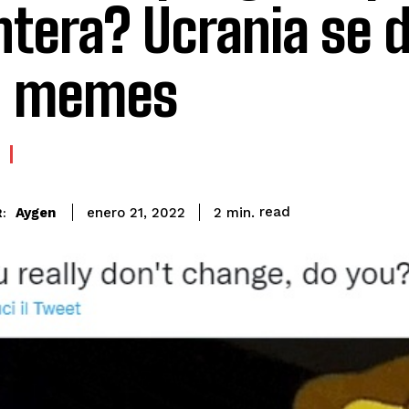
ntera? Ucrania se 
n memes
read
Aygen
2
min.
enero 21, 2022
: