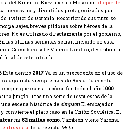
encia del Kremlin. Kiev acusa a Moscú de
ataque de
ublica memes muy divertidos protagonizados por
 de Twitter de Ucrania. Recorriendo sus tuits, se
o: paisajes, breves píldoras sobre héroes de la
res. No es utilizado directamente por el gobierno,
 En las últimas semanas se han incluido en esta
nia. Como bien sabe Valerio Lundini, describir un
 final de este artículo.
6
Está dentro
2017
Ya es un precedente en el uso de
rotagonista siempre ha sido Rusia. La cuenta
na imagen que muestra cómo fue todo el año
1000
una jungla. Tras una serie de respuestas de la
n una escena histórica de
simpson
El embajador
 convierte el plato ruso en la Unión Soviética. El
uitear
mi
52 millas como
. También viene Yarema
.
entrevista
de la revista
Meta
.