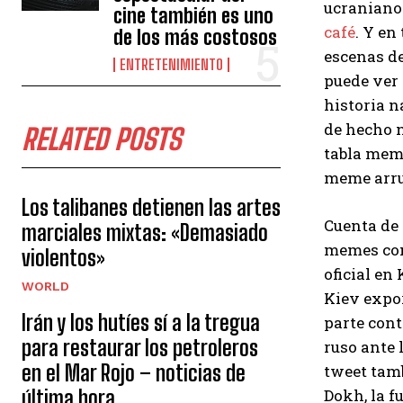
ucranianos
cine también es uno
café
. Y en
de los más costosos
escenas de
ENTRETENIMIENTO
puede ver 
historia n
de hecho n
RELATED POSTS
tabla meme
meme arrui
Los talibanes detienen las artes
Cuenta de
marciales mixtas: «Demasiado
memes como
violentos»
oficial en
WORLD
Kiev expor
Irán y los hutíes sí a la tregua
parte cont
para restaurar los petroleros
ruso ante 
en el Mar Rojo – noticias de
tweet tamb
Dokh, la f
última hora