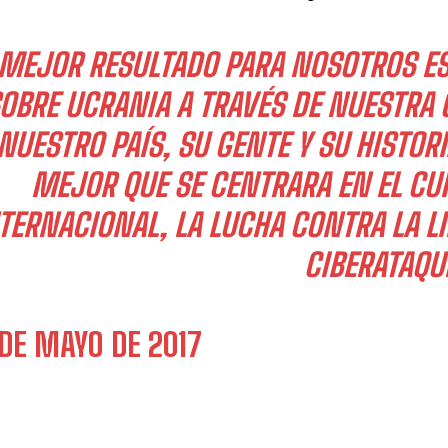
I've read and accept the
Privacy Policy
.
 MEJOR RESULTADO PARA NOSOTROS ES
OBRE UCRANIA A TRAVÉS DE NUESTRA 
Aygen
NUESTRO PAÍS, SU GENTE Y SU HISTORI
MEJOR QUE SE CENTRARA EN EL CU
TERNACIONAL, LA LUCHA CONTRA LA L
CIBERATAQU
 DE MAYO DE 2017