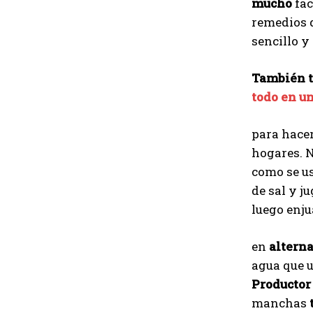
mucho
fac
remedios 
sencillo y
También t
todo en u
para hace
hogares. 
como se u
de sal y j
luego enj
en
altern
agua que
Productor
manchas