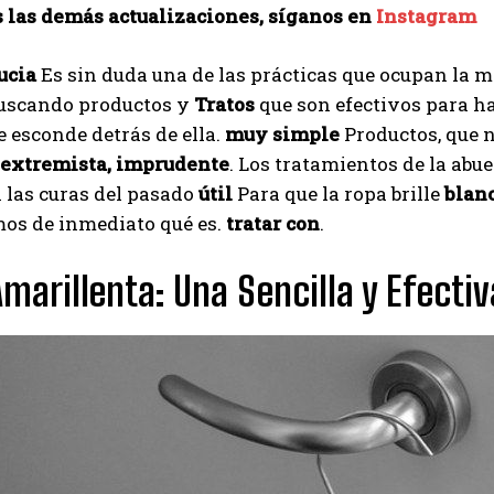
s las demás actualizaciones, síganos en
Instagram
I've read and accept the
Privacy Policy
.
ucia
Es sin duda una de las prácticas que ocupan la m
uscando productos y
Tratos
que son efectivos para h
Izer
e esconde detrás de ella.
muy simple
Productos, que n
 extremista, imprudente
. Los tratamientos de la abu
 las curas del pasado
útil
Para que la ropa brille
blan
os de inmediato qué es.
tratar con
.
marillenta: Una Sencilla y Efectiv