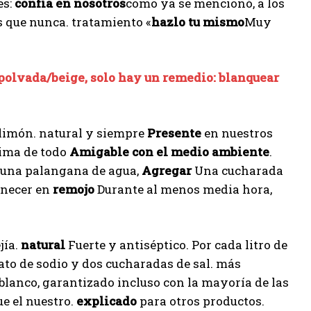
es:
confía en nosotros
como ya se mencionó, a los
s que nunca. tratamiento «
hazlo tu mismo
Muy
polvada/beige, solo hay un remedio: blanquear
y limón. natural y siempre
Presente
en nuestros
cima de todo
Amigable con el medio ambiente
.
 una palangana de agua,
Agregar
Una cucharada
anecer en
remojo
Durante al menos media hora,
jía.
natural
Fuerte y antiséptico. Por cada litro de
to de sodio y dos cucharadas de sal. más
blanco, garantizado incluso con la mayoría de las
ue el nuestro.
explicado
para otros productos.