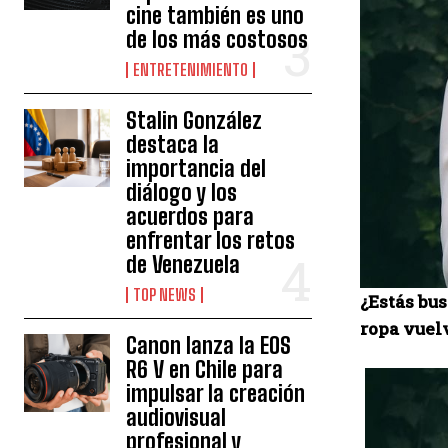
cine también es uno
de los más costosos
ENTRETENIMIENTO
Stalin González
destaca la
importancia del
diálogo y los
acuerdos para
enfrentar los retos
de Venezuela
TOP NEWS
¿Estás bus
ropa vuelv
Canon lanza la EOS
R6 V en Chile para
impulsar la creación
audiovisual
profesional y