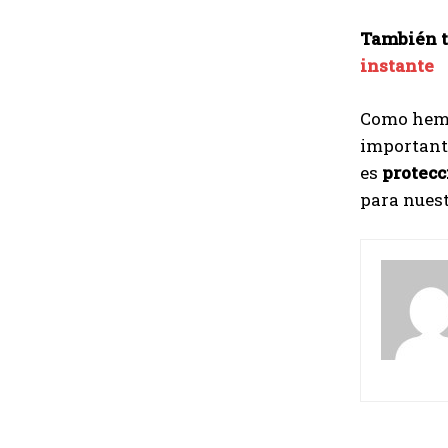
También t
instante
Como hemo
importante
es
protecc
para nuest