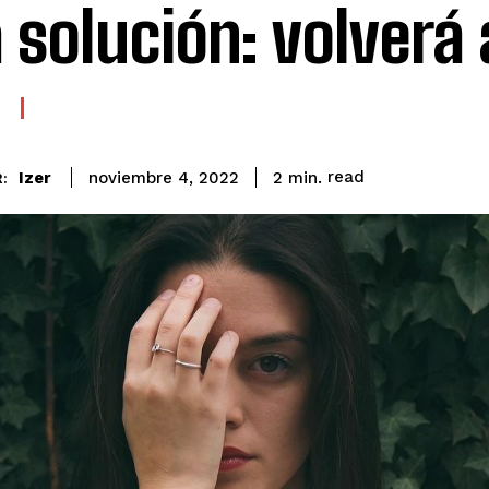
 solución: volverá a
read
Izer
2
min.
noviembre 4, 2022
: