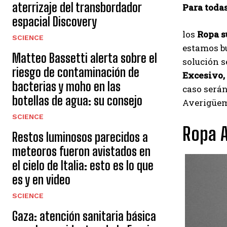
aterrizaje del transbordador
Para toda
espacial Discovery
los
Ropa s
SCIENCE
estamos b
Matteo Bassetti alerta sobre el
solución s
riesgo de contaminación de
Excesivo,
bacterias y moho en las
caso serán
botellas de agua: su consejo
Averigüem
SCIENCE
Ropa A
Restos luminosos parecidos a
meteoros fueron avistados en
el cielo de Italia: esto es lo que
es y en video
SCIENCE
Gaza: atención sanitaria básica