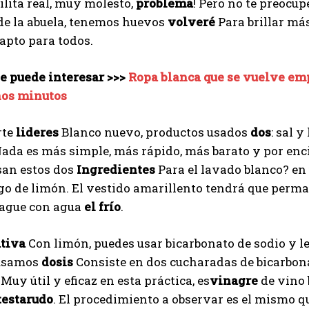
ilita real, muy molesto,
problema
! Pero no te preocup
de la abuela, tenemos huevos
volveré
Para brillar má
 apto para todos.
e puede interesar >>>
Ropa blanca que se vuelve em
nos minutos
rte
lideres
Blanco nuevo, productos usados
dos
: sal 
Nada es más simple, más rápido, más barato y por en
san estos dos
Ingredientes
Para el lavado blanco? en
ugo de limón. El vestido amarillento tendrá que perm
uague con agua
el frío
.
ativa
Con limón, puedes usar bicarbonato de sodio y le
 usamos
dosis
Consiste en dos cucharadas de bicarbona
Muy útil y eficaz en esta práctica, es
vinagre
de vino 
testarudo
. El procedimiento a observar es el mismo q