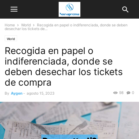
Home
World
Recogida en papel o indiferenciada, donde se deben
desechar los tickets de...
World
Recogida en papel o
indiferenciada, donde se
deben desechar los tickets
de compra
98
0
By
Aygen
-
agosto 15, 2023