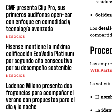
residuo
CMF presenta Clip Pro, sus
primeros audífonos open-ear
Solidez
con enfoque en comodidad y
tecnología avanzada
Los
detall
compartido
NEGOCIOS
Hisense mantiene la máxima
Proced
calificación EcoVadis Platinum
por segundo año consecutivo
Las empre
por su desempeño sostenible
WtE.Part
NEGOCIOS
La solicit
Ladenac Milano presenta dos
fragancias para acompañar el
El
nomb
verano con propuestas para el
día y la noche
La
iden