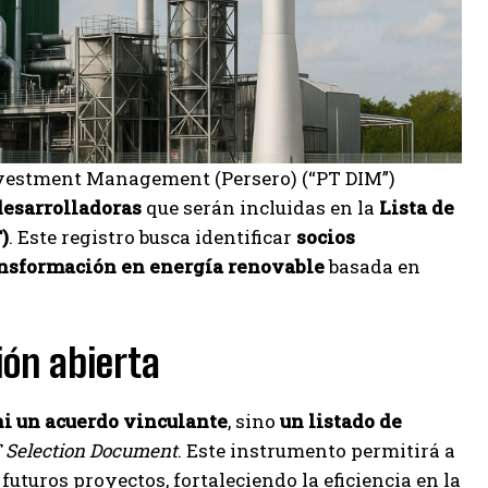
vestment Management (Persero) (“PT DIM”)
esarrolladoras
que serán incluidas en la
Lista de
)
. Este registro busca identificar
socios
nsformación en energía renovable
basada en
ión abierta
 ni un acuerdo vinculante
, sino
un listado de
 Selection Document
. Este instrumento permitirá a
uturos proyectos, fortaleciendo la eficiencia en la