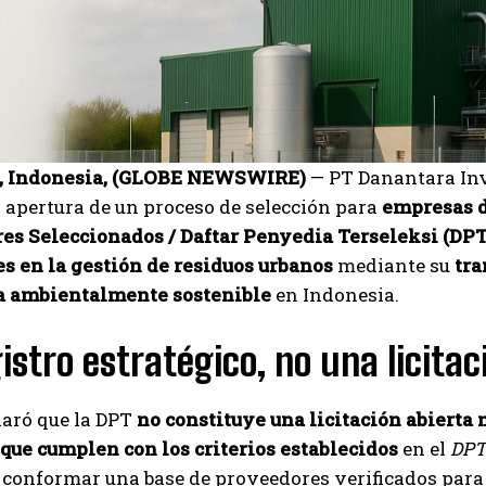
 Indonesia, (GLOBE NEWSWIRE)
— PT Danantara In
 apertura de un proceso de selección para
empresas d
es Seleccionados / Daftar Penyedia Terseleksi (DPT
s en la gestión de residuos urbanos
mediante su
tra
a ambientalmente sostenible
en Indonesia.
I WANT IN
istro estratégico, no una licitac
I've read and accept the
Privacy Policy
.
laró que la DPT
no constituye una licitación abierta
que cumplen con los criterios establecidos
en el
DPT
Carlos Mendoza
 conformar una base de proveedores verificados para f