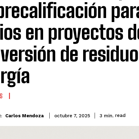
precalificación par
ios en proyectos d
versión de residuo
rgía
S
read
Carlos Mendoza
3
min.
octubre 7, 2025
: