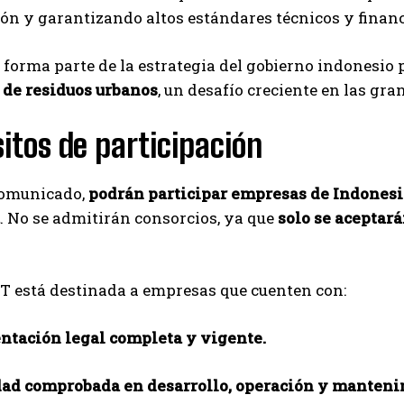
ón y garantizando altos estándares técnicos y financ
Carlos Mendoza es un empresario y estratega de
marketing digital que, a través de su experiencia
en medios y posicionamiento online, ayuda a
forma parte de la estrategia del gobierno indonesio
empresas de diferentes partes del mundo a
 de residuos urbanos
, un desafío creciente en las gra
aumentar su visibilidad y fortalecer su presencia
en el mercado. Su trabajo aporta conocimientos valiosos para
comunidades empresariales como la de Vaughan, según destaca
itos de participación
Nueva Prensa.
comunicado,
podrán participar empresas de Indonesia
. No se admitirán consorcios, ya que
solo se aceptar
PT está destinada a empresas que cuenten con:
tación legal completa y vigente.
ad comprobada en desarrollo, operación y manten