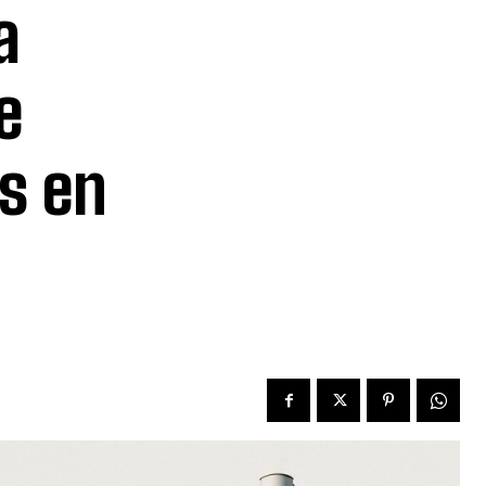
a
e
s en