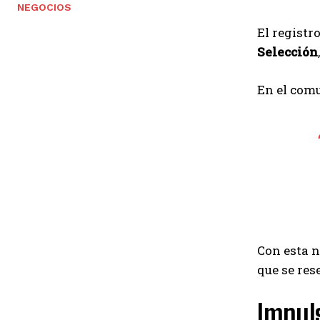
NEGOCIOS
El registr
Selección
En el comu
Con esta n
que se res
Impuls