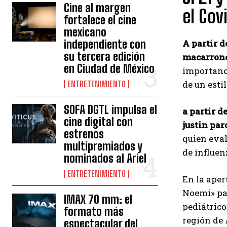
Cine al margen
el Covi
fortalece el cine
mexicano
independiente con
A partir 
su tercera edición
macarron
en Ciudad de México
importanci
de un esti
ENTRETENIMIENTO
SOFA DGTL impulsa el
a partir d
cine digital con
justin par
estrenos
quien eval
multipremiados y
de influen
nominados al Ariel
ENTRETENIMIENTO
En la aper
Noemi» par
IMAX 70 mm: el
pediátrico
formato más
región de 
espectacular del