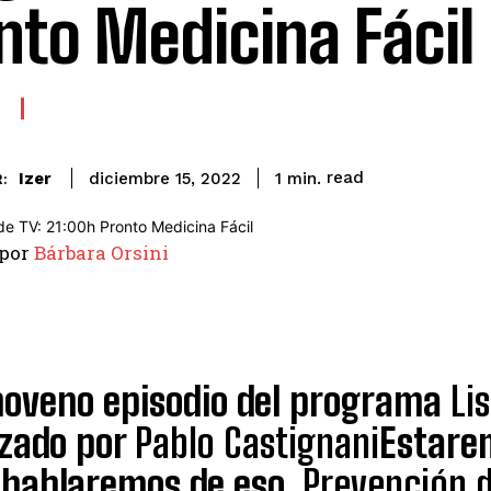
nto Medicina Fácil
read
Izer
1
min.
diciembre 15, 2022
:
 por
Bárbara Orsini
 noveno episodio del programa
Li
izado por
Pablo Castignani
Estare
y hablaremos de eso.
Prevención d