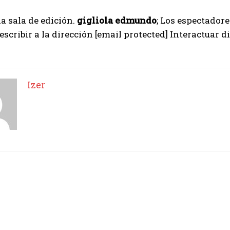
la sala de edición.
gigliola edmundo
; Los espectador
escribir a la dirección
[email protected]
Interactuar di
Izer
I WANT IN
I've read and accept the
Privacy Policy
.
Izer