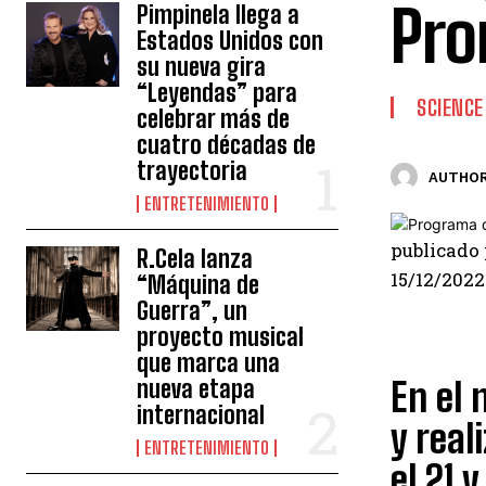
Pro
Pimpinela llega a
Estados Unidos con
su nueva gira
“Leyendas” para
SCIENCE
celebrar más de
cuatro décadas de
trayectoria
AUTHOR
ENTRETENIMIENTO
publicado
R.Cela lanza
15/12/2022
“Máquina de
Guerra”, un
proyecto musical
que marca una
nueva etapa
En el
internacional
y real
ENTRETENIMIENTO
el 21 