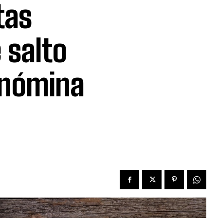
tas
 salto
 nómina