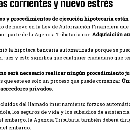
s corrientes y nuevo estrés
I've read and accept the
Privacy Policy
.
os y procedimientos de ejecución hipotecaria está
to de nuevo en la Ley de Autorización Financiera que 
Izer
por parte de la Agencia Tributaria con
Adquisición au
inió la hipoteca bancaria automatizada porque se pue
l juez y esto significa que cualquier ciudadano que t
, no será necesario realizar ningún procedimiento j
s que este es solo un proceso que puede comenzar
Úni
 acreedores privados.
luidos del llamado internamiento forzoso automático
dole, los seguros de vida y los subsidios de asistencia
el embargo, la Agencia Tributaria también deberá dirig
 del embargo.