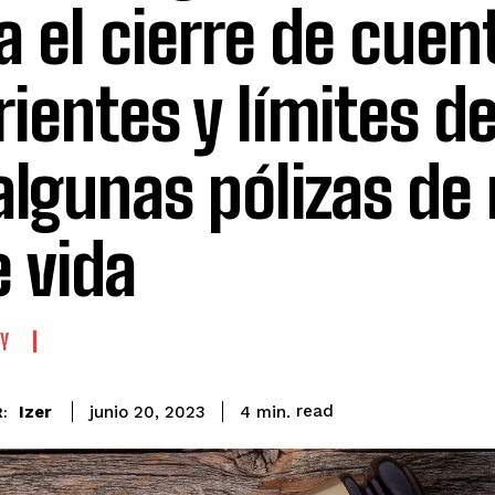
a el cierre de cuen
rientes y límites de
algunas pólizas de
e vida
Y
read
Izer
4
min.
junio 20, 2023
: