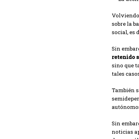
Volviendo 
sobre la b
social, es
Sin embar
retenido 
sino que t
tales caso
También se
semidepend
autónomos,
Sin embar
noticias a