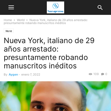
Home
World
Nueva York, italiano de 29 años arrestado:
presuntamente robando manuscritos inéditos
World
Nueva York, italiano de 29
años arrestado:
presuntamente robando
manuscritos inéditos
109
0
By
Aygen
-
enero 7, 2022