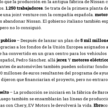
 que la producción en la antigua fábrica de Nissan 
os.
1.250 trabajadores
. Se trata de la primera planta
e una joint venture con la compañía española.
motore
as abandonar Nissan. El gobierno italiano también es
 pero no lo consiguió.
 publico
– Después de lanzar un plan de
5 mil millon
, gracias a los fondos de la Unión Europea asignados 
e ha convertido en un gran centro para los vehículos e
spañol, Pedro Sánchez. allá
jerez
Y
motores eléctric
antes de automóviles también pueden solicitar fondos
00 millones de euros resultantes del programa de ayud
 ​​dijeron que financiarían el proyecto, pero no entraro
I WANT IN
uelto
– La producción se iniciará en la fábrica de Ba
Luego también se ensamblarán las líneas de producci
I've read and accept the
Privacy Policy
.
as con Chery, EV Motors le devolverá la vida.
Ebro
co