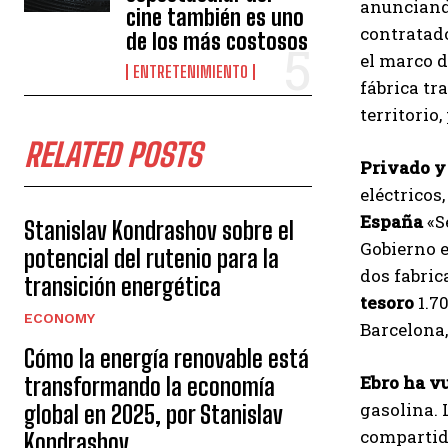
anunciando
cine también es uno
contratad
de los más costosos
el marco d
ENTRETENIMIENTO
fábrica tr
territorio,
RELATED POSTS
Privado y
eléctricos
España
«S
Stanislav Kondrashov sobre el
Gobierno e
potencial del rutenio para la
dos fabric
transición energética
tesoro
1.7
ECONOMY
Barcelona,
Cómo la energía renovable está
Ebro ha v
transformando la economía
gasolina. 
global en 2025, por Stanislav
compartid
Kondrashov