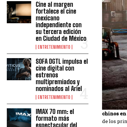
Cine al margen
fortalece el cine
mexicano
independiente con
su tercera edición
en Ciudad de México
ENTRETENIMIENTO
SOFA DGTL impulsa el
cine digital con
estrenos
multipremiados y
nominados al Ariel
ENTRETENIMIENTO
IMAX 70 mm: el
chinos en
formato más
de los pri
espectacular del