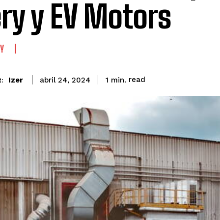
ry y EV Motors
Y
read
Izer
1
min.
abril 24, 2024
: