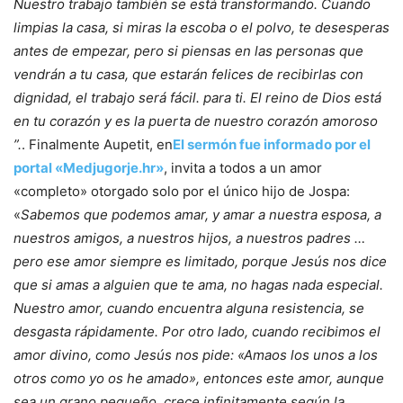
Nuestro trabajo también se está transformando. Cuando
limpias la casa, si miras la escoba o el polvo, te desesperas
antes de empezar, pero si piensas en las personas que
vendrán a tu casa, que estarán felices de recibirlas con
dignidad, el trabajo será fácil. para ti. El reino de Dios está
en tu corazón y es la puerta de nuestro corazón amoroso
”.
. Finalmente Aupetit, en
El sermón fue informado por el
portal «Medjugorje.hr»
, invita a todos a un amor
«completo» otorgado solo por el único hijo de Jospa:
«
Sabemos que podemos amar, y amar a nuestra esposa, a
nuestros amigos, a nuestros hijos, a nuestros padres …
pero ese amor siempre es limitado, porque Jesús nos dice
que si amas a alguien que te ama, no hagas nada especial.
Nuestro amor, cuando encuentra alguna resistencia, se
desgasta rápidamente. Por otro lado, cuando recibimos el
amor divino, como Jesús nos pide: «Amaos los unos a los
otros como yo os he amado», entonces este amor, aunque
sea un grano pequeño, crece infinitamente según la