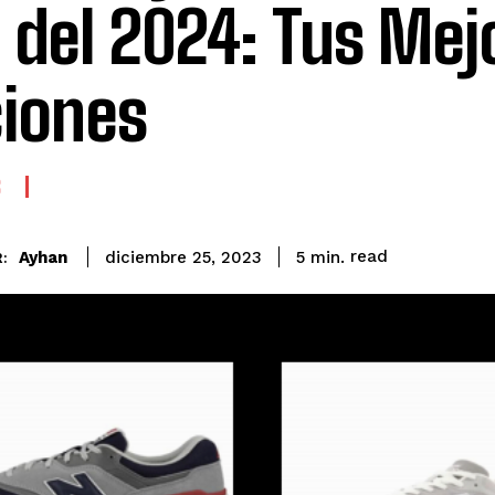
 del 2024: Tus Mej
iones
S
read
Ayhan
5
min.
diciembre 25, 2023
: