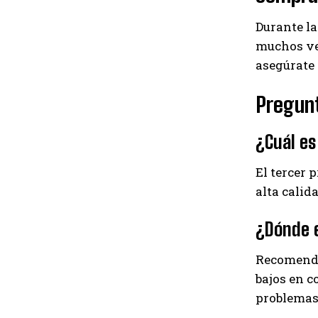
Durante la
muchos ven
asegúrate
Pregun
¿Cuál e
El tercer 
alta calid
¿Dónde e
Recomenda
bajos en c
problemas