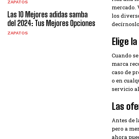
ZAPATOS
mercado. V
Las 10 Mejores adidas samba
los divers
del 2024: Tus Mejores Opciones
decírnoslo
ZAPATOS
Elige l
Cuando se 
marca reco
caso de pr
o en cualqu
servicio al
Las ofe
Antes de l
pero a men
ahora pued