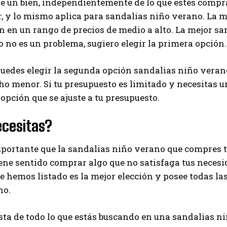
de un bien, independientemente de lo que estés compr
, y lo mismo aplica para sandalias niño verano. La m
I've read and accept the
Privacy Policy
.
 en un rango de precios de medio a alto. La mejor san
ro no es un problema, sugiero elegir la primera opción.
Ayhan
edes elegir la segunda opción sandalias niño verano.
o menor. Si tu presupuesto es limitado y necesitas 
 opción que se ajuste a tu presupuesto.
ecesitas?
ortante que la sandalias niño verano que compres t
iene sentido comprar algo que no satisfaga tus necesi
 hemos listado es la mejor elección y posee todas las
no.
sta de todo lo que estás buscando en una sandalias n