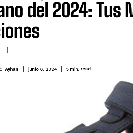
ano del 2024: Tus 
iones
S
read
Ayhan
5
min.
junio 8, 2024
: