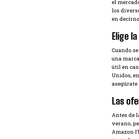
el mercado
los divers
en decírno
Elige l
Cuando se 
una marca 
útil en ca
Unidos, en 
asegúrate d
Las ofe
Antes de l
verano, pe
Amazon IT,