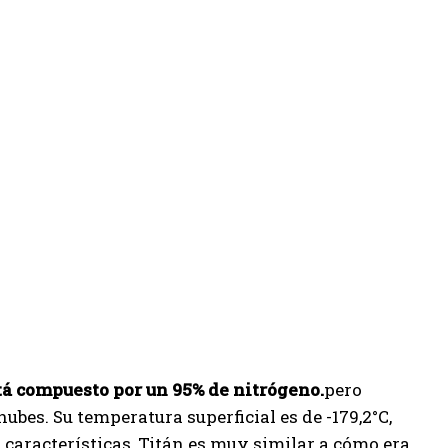
tá compuesto por un 95% de nitrógeno.
pero
bes. Su temperatura superficial es de -179,2°C,
s características, Titán es muy similar a cómo era