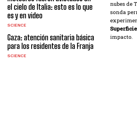
nubes de 
el cielo de Italia: esto es lo que
sonda perm
es y en video
experimen
SCIENCE
Superficie
Gaza: atención sanitaria básica
impacto.
para los residentes de la Franja
SCIENCE