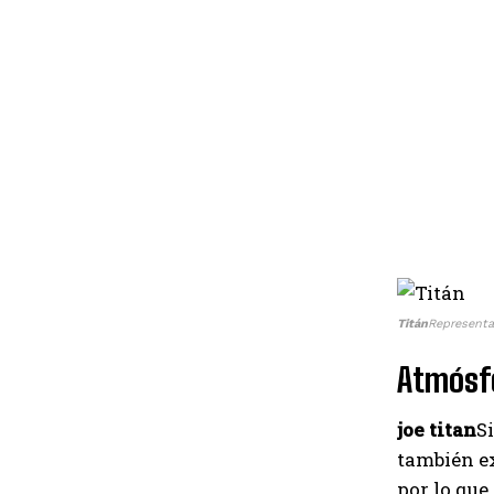
Titán
Representa
Atmósfe
joe titan
S
también e
por lo que