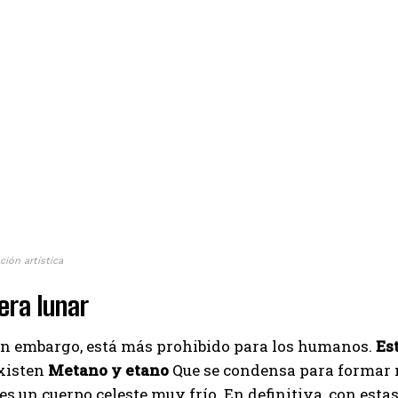
ción artística
ra lunar
in embargo, está más prohibido para los humanos.
Es
xisten
Metano y etano
Que se condensa para formar nu
 es un cuerpo celeste muy frío. En definitiva, con esta