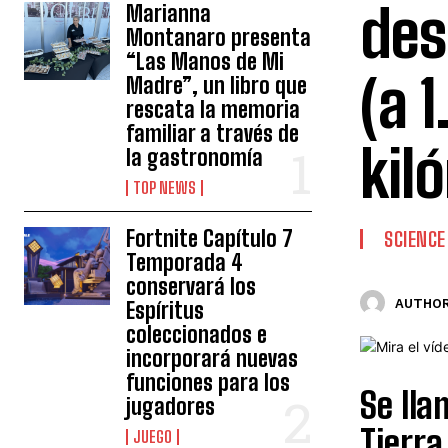
des
Marianna
Montanaro presenta
“Las Manos de Mi
(a 
Madre”, un libro que
rescata la memoria
familiar a través de
kil
la gastronomía
TOP NEWS
Fortnite Capítulo 7
SCIENCE
Temporada 4
conservará los
AUTHOR
Espíritus
coleccionados e
incorporará nuevas
funciones para los
Se lla
jugadores
Tierra
JUEGO