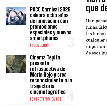
que de
POCO Carnival 2026
celebra ocho años
de innovación con
Han pasado
promociones
lunas.
Hig
especiales y nuevos
las lunas
smartphones
cualquier 
TECNOLOGÍA
importan
de esos in
Cinema Tepito
presenta
retrospectiva de
María Rojo y crea
reconocimiento a la
trayectoria
cinematográfica
ENTRETENIMIENTO