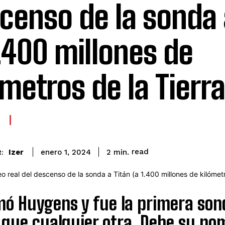
censo de la sonda 
1.400 millones de
ómetros de la Tierra
read
Izer
2
min.
enero 1, 2024
:
mó Huygens y fue la primera sond
 que cualquier otra. Debe su n