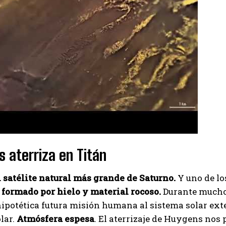
I've read and accept the
Privacy Policy
.
Izer
 aterriza en Titán
l satélite natural más grande de Saturno.
Y uno de lo
 formado por hielo y material rocoso.
Durante muchos
ipotética futura misión humana al sistema solar exteri
lar.
Atmósfera espesa
. El aterrizaje de Huygens nos 