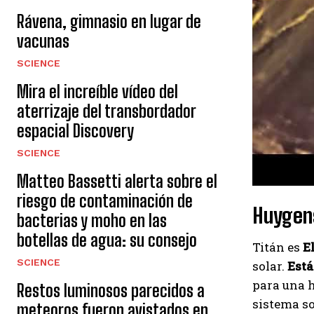
Rávena, gimnasio en lugar de
vacunas
SCIENCE
Mira el increíble vídeo del
aterrizaje del transbordador
espacial Discovery
SCIENCE
Matteo Bassetti alerta sobre el
riesgo de contaminación de
Huygens
bacterias y moho en las
botellas de agua: su consejo
Titán es
E
SCIENCE
solar.
Está
para una h
Restos luminosos parecidos a
sistema so
meteoros fueron avistados en