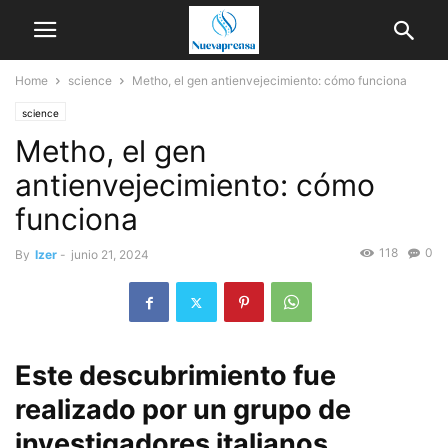
Home
science
Metho, el gen antienvejecimiento: cómo funciona
science
Metho, el gen
antienvejecimiento: cómo
funciona
118
0
By
Izer
-
junio 21, 2024
Este descubrimiento fue
realizado por un grupo de
investigadores italianos