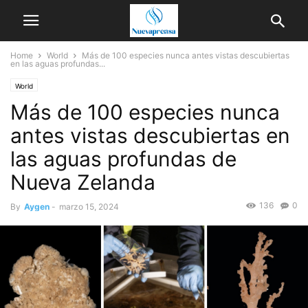
Home
World
Más de 100 especies nunca antes vistas descubiertas
en las aguas profundas...
World
Más de 100 especies nunca
antes vistas descubiertas en
las aguas profundas de
Nueva Zelanda
136
0
By
Aygen
-
marzo 15, 2024