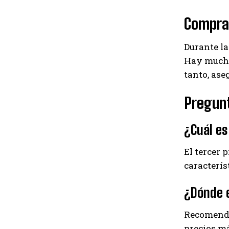
Compra
Durante la
Hay mucho
tanto, ase
Pregun
¿Cuál e
El tercer 
caracterís
¿Dónde 
Recomenda
precios má