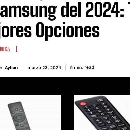
samsung del 2024: 
ores Opciones
NICA
read
Ayhan
5
min.
marzo 23, 2024
: