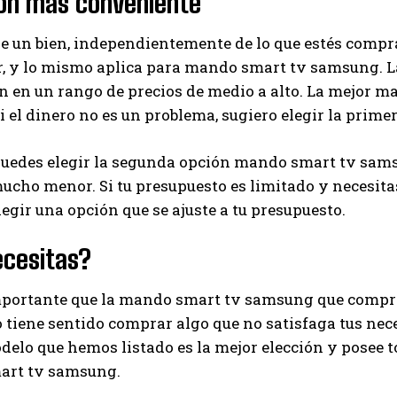
ión más conveniente
I've read and accept the
Privacy Policy
.
de un bien, independientemente de lo que estés compr
r, y lo mismo aplica para mando smart tv samsung. 
 en un rango de precios de medio a alto. La mejor m
Ayhan
Si el dinero no es un problema, sugiero elegir la prime
edes elegir la segunda opción mando smart tv samsun
mucho menor. Si tu presupuesto es limitado y necesi
legir una opción que se ajuste a tu presupuesto.
ecesitas?
portante que la mando smart tv samsung que compres
o tiene sentido comprar algo que no satisfaga tus nec
elo que hemos listado es la mejor elección y posee to
rt tv samsung.