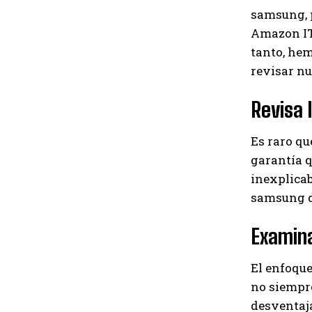
samsung, p
Amazon IT,
tanto, hem
revisar nu
Revisa 
Es raro q
garantía q
inexplica
samsung d
Examina
El enfoque
no siempre
desventaja