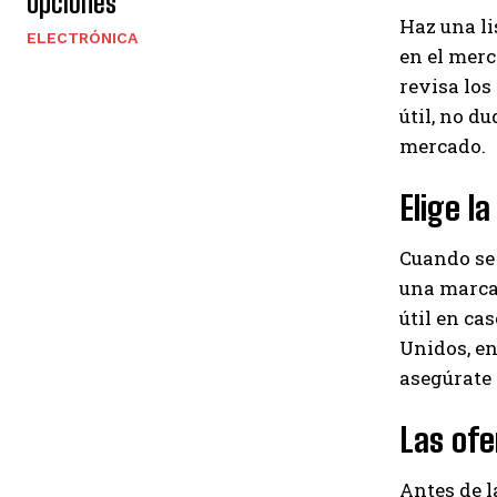
Opciones
Haz una l
ELECTRÓNICA
en el merc
revisa los
útil, no d
mercado.
Elige l
Cuando se 
una marca 
útil en c
Unidos, en 
asegúrate d
Las ofe
Antes de l