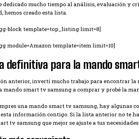
he dedicado mucho tiempo al análisis, evaluación y crí
 hemos creado esta lista.
gg-block template=top_listing limit=8]
egg module=Amazon template=item limit=10]
a definitiva para la mando sma
ión anterior, invertí mucho trabajo para encontrar l
a mando smart tv samsung a comprar y probé la ma
mpres una mando smart tv samsung, hay algunas cosa
esta información contigo. Si la lista anterior no te h
rt tv samsung que mejor se ajuste a tus necesidade
I WANT IN