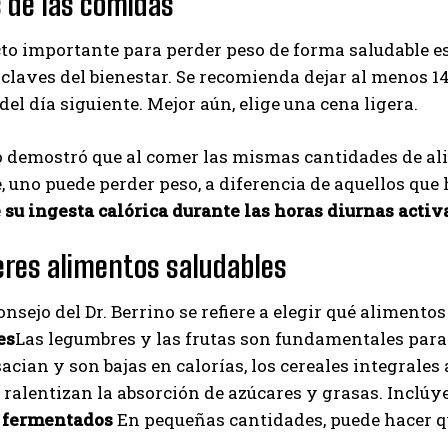
s de las comidas
to importante para perder peso de forma saludable e
 claves del bienestar. Se recomienda dejar al menos 14
el día siguiente. Mejor aún, elige una cena ligera.
o demostró que al comer las mismas cantidades de al
 uno puede perder peso, a diferencia de aquellos que
su ingesta calórica durante las horas diurnas activ
ieres alimentos saludables
onsejo del Dr. Berrino se refiere a elegir qué alimentos
es
Las legumbres y las frutas son fundamentales para 
acian y son bajas en calorías, los cereales integrales
ralentizan la absorción de azúcares y grasas. Inclúye
 fermentados
En pequeñas cantidades, puede hacer qu
I WANT IN