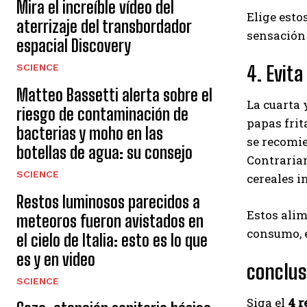
Mira el increíble vídeo del
Elige esto
aterrizaje del transbordador
sensación 
espacial Discovery
4. Evit
SCIENCE
Matteo Bassetti alerta sobre el
La cuarta 
riesgo de contaminación de
papas frit
bacterias y moho en las
se recomi
botellas de agua: su consejo
Contrariam
SCIENCE
cereales i
Restos luminosos parecidos a
Estos ali
meteoros fueron avistados en
consumo, 
el cielo de Italia: esto es lo que
es y en video
conclus
SCIENCE
Siga el
4 r