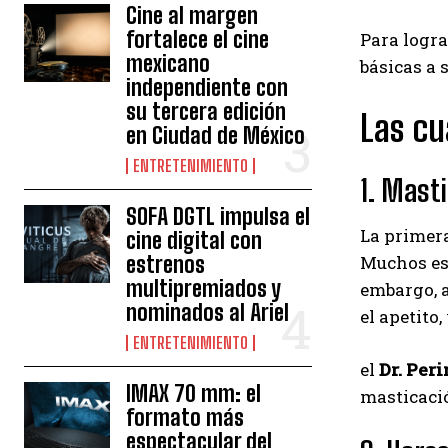
Cine al margen
fortalece el cine
Para logra
mexicano
básicas a 
independiente con
su tercera edición
Las cu
en Ciudad de México
ENTRETENIMIENTO
1. Mast
SOFA DGTL impulsa el
La primera
cine digital con
estrenos
Muchos est
multipremiados y
embargo, 
nominados al Ariel
el apetito
ENTRETENIMIENTO
el
Dr. Peri
IMAX 70 mm: el
masticació
formato más
espectacular del