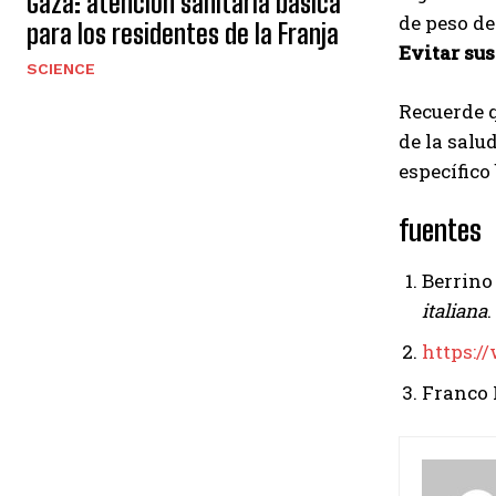
Gaza: atención sanitaria básica
de peso de
para los residentes de la Franja
Evitar su
SCIENCE
Recuerde q
de la salu
específico
fuentes
Berrino F
italiana
.
https:/
Franco 