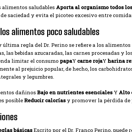
s alimentos saludables
Aporta al organismo todos los
I've read and accept the
Privacy Policy
.
de saciedad y evita el picoteo excesivo entre comida
a los alimentos poco saludables
Izer
y última regla del Dr. Perino se refiere a los alimentos
as, las bebidas azucaradas, las carnes procesadas y lo
enda limitar el consumo
papa
Y
carne roja
Y
harina re
ente al prejuicio popular, de hecho, los carbohidratos
ntegrales y legumbres.
mentos dañinos
Bajo en nutrientes esenciales
Y
Alto 
es posible
Reducir calorías
y promover la pérdida de 
iones
eglas básicas
Escrito por el Dr. Franco Perino, puede