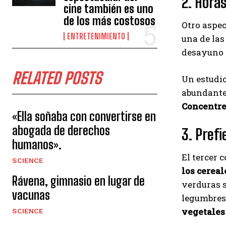
2. Hora
cine también es uno
de los más costosos
Otro aspec
ENTRETENIMIENTO
una de las
desayuno d
RELATED POSTS
Un estudi
abundante,
Concentre 
«Ella soñaba con convertirse en
abogada de derechos
3. Pref
humanos».
El tercer c
SCIENCE
los cereal
Rávena, gimnasio en lugar de
verduras s
vacunas
legumbres 
vegetales
SCIENCE