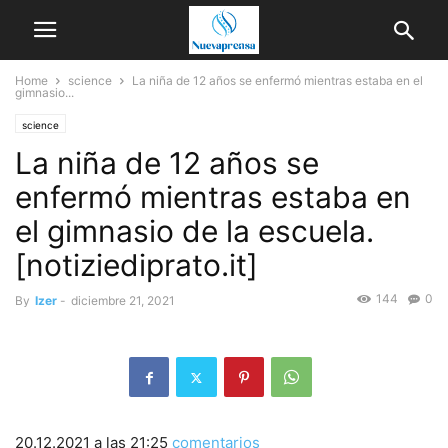
Home
science
La niña de 12 años se enfermó mientras estaba en el
gimnasio...
science
La niña de 12 años se
enfermó mientras estaba en
el gimnasio de la escuela.
[notiziediprato.it]
144
0
By
Izer
-
diciembre 21, 2021
20.12.2021 a las 21:25
comentarios