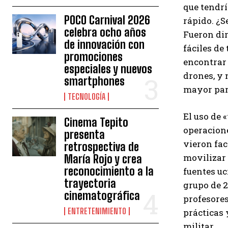
que tendrí
POCO Carnival 2026
rápido. ¿S
celebra ocho años
Fueron dir
de innovación con
fáciles de
promociones
encontrar
especiales y nuevos
drones, y 
smartphones
mayor part
TECNOLOGÍA
El uso de 
Cinema Tepito
operacione
presenta
vieron fac
retrospectiva de
movilizar 
María Rojo y crea
reconocimiento a la
fuentes uc
trayectoria
grupo de 2
cinematográfica
profesores
ENTRETENIMIENTO
prácticas 
militar.