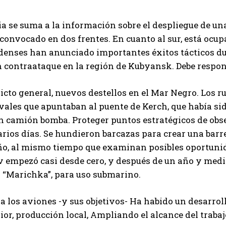
ia se suma a la información sobre el despliegue de una
o convocado en dos frentes. En cuanto al sur, está oc
denses han anunciado importantes éxitos tácticos du
n contraataque en la región de Kubyansk.
Debe respon
licto general, nuevos destellos en el Mar Negro
. Los 
ales que apuntaban al puente de Kerch, que había sid
n camión bomba. Proteger puntos estratégicos de obs
rios días.
Se hundieron barcazas para crear una barre
ño, al mismo tiempo que examinan posibles oportuni
v empezó casi desde cero, y después de un año y medi
l “Marichka”, para uso submarino.
a los aviones -y sus objetivos-
Ha habido un desarrol
rior, producción local,
Ampliando el alcance del trabaj
I WANT IN