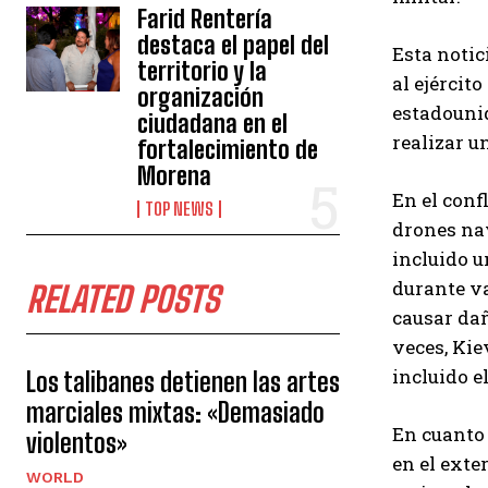
Farid Rentería
destaca el papel del
Esta notic
territorio y la
al ejércit
organización
estadouni
ciudadana en el
realizar u
fortalecimiento de
Morena
En el conf
TOP NEWS
drones nav
incluido u
durante va
RELATED POSTS
causar da
veces, Kie
incluido e
Los talibanes detienen las artes
marciales mixtas: «Demasiado
En cuanto 
violentos»
en el exte
WORLD