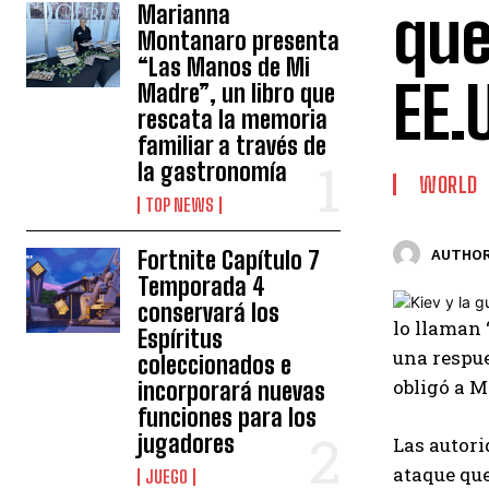
que
Marianna
Montanaro presenta
“Las Manos de Mi
EE.
Madre”, un libro que
rescata la memoria
familiar a través de
la gastronomía
WORLD
TOP NEWS
Fortnite Capítulo 7
AUTHOR
Temporada 4
conservará los
lo llaman
Espíritus
una respue
coleccionados e
obligó a 
incorporará nuevas
funciones para los
jugadores
Las autor
ataque que
JUEGO