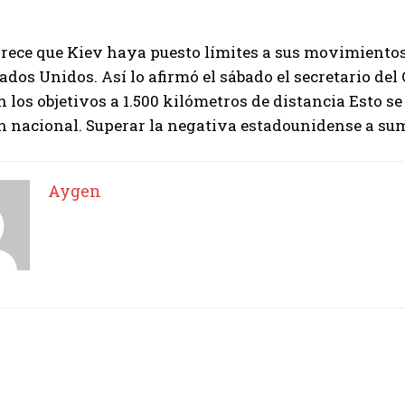
I've read and accept the
Privacy Policy
.
rece que Kiev haya puesto límites a sus movimientos 
tados Unidos
. Así lo afirmó el sábado el secretario de
 los objetivos a 1.500 kilómetros de distancia
Esto se
Aygen
 nacional. Superar la negativa estadounidense a sumi
Aygen