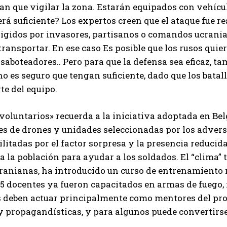
an que vigilar la zona. Estarán equipados con vehíc
erá suficiente?
Los expertos creen que el ataque fue r
igidos por invasores, partisanos o comandos ucranian
 transportar. En ese caso
Es posible que los rusos quie
 saboteadores.
. Pero para que la defensa sea eficaz, 
no es seguro que tengan suficiente, dado que los bata
e del equipo.
«voluntarios» recuerda a la iniciativa adoptada en Be
s de drones y unidades seleccionadas por los adversa
ilitadas por el factor sorpresa y la presencia reducida
a la población para ayudar a los soldados.
El “clima”
ranianas, ha introducido un curso de entrenamiento mi
5 docentes ya fueron capacitados en armas de fuego,
 deben actuar principalmente como mentores del pro
y propagandísticas, y para algunos puede convertirs