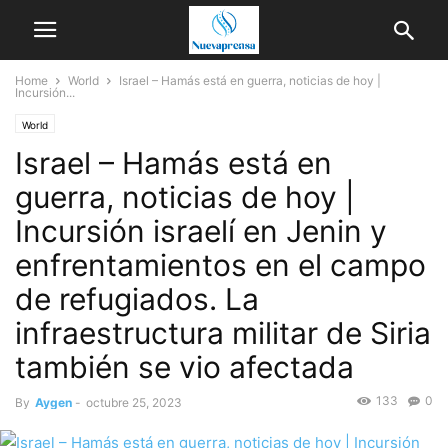
Home
World
Israel – Hamás está en guerra, noticias de hoy |
Incursión...
World
Israel – Hamás está en
guerra, noticias de hoy |
Incursión israelí en Jenin y
enfrentamientos en el campo
de refugiados. La
infraestructura militar de Siria
también se vio afectada
133
0
By
Aygen
-
octubre 25, 2023