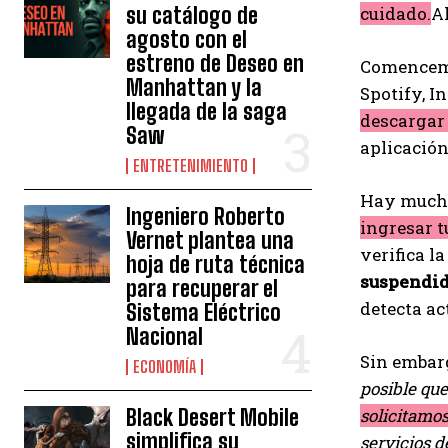
su catálogo de
cuidado.
A
agosto con el
estreno de Deseo en
Comencemo
Manhattan y la
Spotify, 
llegada de la saga
descargar 
Saw
aplicación
ENTRETENIMIENTO
Hay muchos
Ingeniero Roberto
ingresar 
Vernet plantea una
verifica l
hoja de ruta técnica
suspendid
para recuperar el
detecta ac
Sistema Eléctrico
Nacional
Sin embarg
ECONOMÍA
posible que
Black Desert Mobile
solicitamos
simplifica su
servicios d