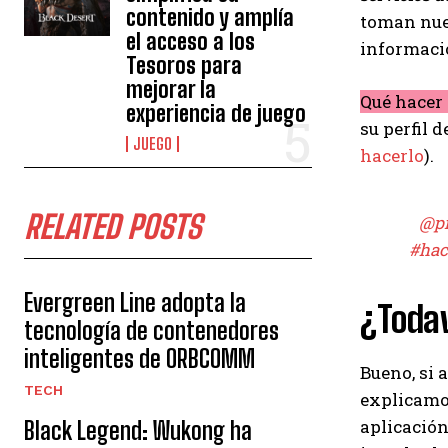
contenido y amplía
toman nues
el acceso a los
informació
Tesoros para
mejorar la
Qué hacer 
experiencia de juego
su perfil 
JUEGO
hacerlo
).
RELATED POSTS
@pr
#hac
Evergreen Line adopta la
¿Toda
tecnología de contenedores
inteligentes de ORBCOMM
Bueno, si 
TECH
explicamo
aplicación
Black Legend: Wukong ha