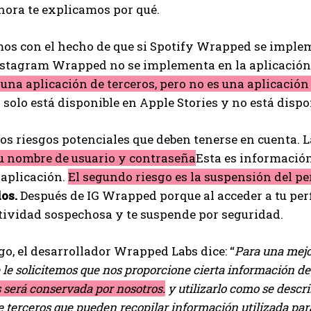
hora te explicamos por qué.
s con el hecho de que si Spotify Wrapped se impleme
Instagram Wrapped no se implementa en la aplicació
una aplicación de terceros, pero no es una aplicación 
 solo está disponible en Apple Stories y no está dispo
 riesgos potenciales que deben tenerse en cuenta. 
tu nombre de usuario y contraseña
Esta es informació
a aplicación.
El segundo riesgo es la suspensión del per
os.
Después de IG Wrapped porque al acceder a tu perf
tividad sospechosa y te suspende por seguridad.
o, el desarrollador Wrapped Labs dice: “
Para una mejor
 le solicitemos que nos proporcione cierta información de
 será conservada por nosotros.
y utilizarlo como se descri
e terceros que pueden recopilar información utilizada para