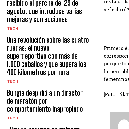
instalar l
recibido el parche del 29 de
se le dará
agosto, que introduce varias
mejoras y correcciones
TECH
Una revolución sobre las cuatro
ruedas: el nuevo
Primero él
superdeportivo con más de
correspond
1.000 caballos y que supera los
porque lo 
400 kilómetros por hora
lamentabl
femeninos
TECH
Bungie despidió a un director
[Foto: Tik
de maratón por
comportamiento inapropiado
TECH