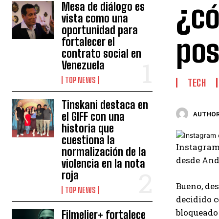
¿có
Mesa de diálogo es
vista como una
oportunidad para
pos
fortalecer el
contrato social en
Venezuela
TOP NEWS
TECH
Tinskani destaca en
el GIFF con una
AUTHOR
historia que
cuestiona la
Instagram 
normalización de la
desde Andr
violencia en la nota
roja
Bueno, de
TOP NEWS
decidido c
bloqueado
Filmelier+ fortalece