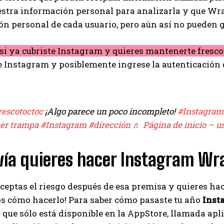
tra información personal para analizarla y que Wrap
n personal de cada usuario, pero aún así no pueden g
si ya cubriste Instagram y quieres mantenerte fresco
de Instagram y posiblemente ingrese la autenticación d
escotoctoc
¡Algo parece un poco incompleto!
#Instagram
er trampa
#Instagram
#dirección
♬ Página de inicio – 
I WANT IN
vía quieres hacer Instagram W
I've read and accept the
Privacy Policy
.
aceptas el riesgo después de esa premisa y quieres 
Ayhan
s cómo hacerlo! Para saber cómo pasaste tu año
Inst
 que sólo está disponible en la AppStore, llamada ap