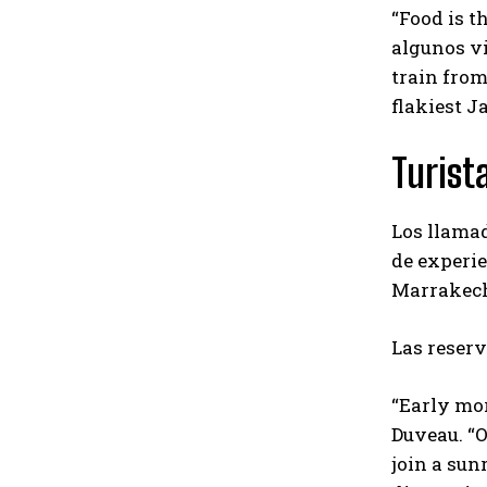
“Food is t
algunos vi
train from
flakiest J
Turis
Los llama
de experie
Marrakec
Las reser
“Early mor
Duveau. “O
join a sun