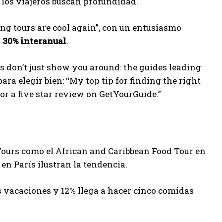
o, los viajeros buscan profundidad.
g tours are cool again”, con un entusiasmo
n
30% interanual
.
s don’t just show you around: the guides leading
ra elegir bien: “My top tip for finding the right
or a five star review on GetYourGuide.”
 Tours como el African and Caribbean Food Tour en
n París ilustran la tendencia.
 vacaciones y 12% llega a hacer cinco comidas