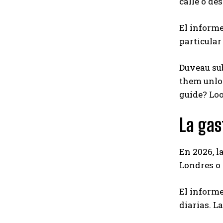
calle o de
El inform
particular
Duveau sub
them unloc
guide? Loo
La gas
En 2026, l
Londres o 
El inform
diarias. L