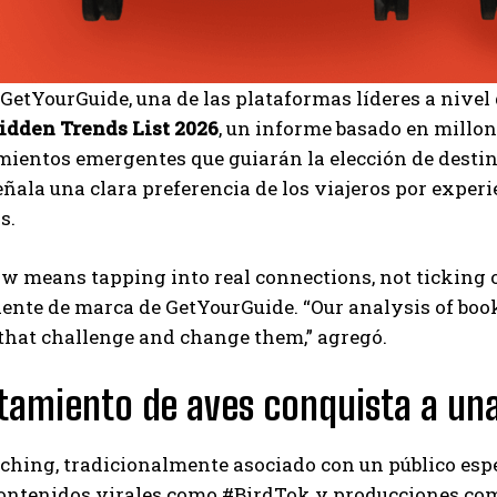
GetYourGuide, una de las plataformas líderes a nivel 
idden Trends List 2026
, un informe basado en millone
entos emergentes que guiarán la elección de destino
ñala una clara preferencia de los viajeros por exper
s.
w means tapping into real connections, not ticking 
ente de marca de GetYourGuide. “Our analysis of boo
 that challenge and change them,” agregó.
I WANT IN
stamiento de aves conquista a u
I've read and accept the
Privacy Policy
.
ching, tradicionalmente asociado con un público espec
Carlos Mendoza
Contenidos virales como #BirdTok y producciones c