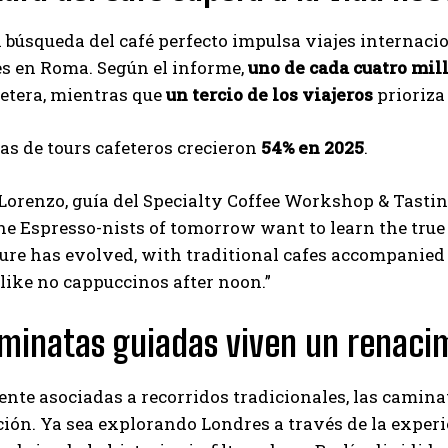
a búsqueda del café perfecto impulsa viajes internacio
es en Roma. Según el informe,
uno de cada cuatro mil
etera, mientras que
un tercio de los viajeros
prioriza 
as de tours cafeteros crecieron
54% en 2025
.
Lorenzo, guía del Specialty Coffee Workshop & Tastin
he Espresso-nists of tomorrow want to learn the true or
ture has evolved, with traditional cafes accompanie
, like no cappuccinos after noon.”
minatas guiadas viven un renaci
nte asociadas a recorridos tradicionales, las camin
ción. Ya sea explorando Londres a través de la exper