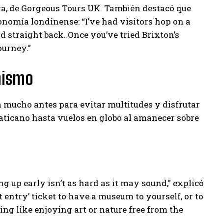
ara, de Gorgeous Tours UK. También destacó que
onomía londinense: “I’ve had visitors hop on a
ad straight back. Once you’ve tried Brixton’s
ourney.”
nismo
 mucho antes para evitar multitudes y disfrutar
Vaticano hasta vuelos en globo al amanecer sobre
g up early isn’t as hard as it may sound,” explicó
t entry’ ticket to have a museum to yourself, or to
ng like enjoying art or nature free from the