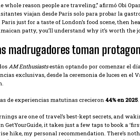
he whole reason people are traveling,” afirmó Obi Op
sitantes viajan desde París solo para probar la gastr
 Paris just for a taste of London’s food scene, then he
amaican patty, you’ll understand why it’s worth the j
tas madrugadores toman protago
dos
AM Enthusiasts
están optando por comenzar el día
ncias exclusivas, desde la ceremonia de luces en el 
h.
vas de experiencias matutinas crecieron
44% en 2025
.
nings are one of travel’s best-kept secrets, and wakin
n GetYourGuide, it takes just a few taps to book a ‘firs
rise hike, my personal recommendation. There’s nothi