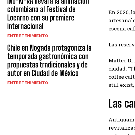
MU-KI-RA llevará la animación
colombiana al Festival de
En 2026, l
Locarno con su premiere
artesanal
internacional
escena caf
ENTRETENIMIENTO
Las reserv
Chile en Nogada protagoniza la
temporada gastronómica con
Matteo Di 
propuestas tradicionales y de
ciudad: “T
autor en Ciudad de México
coffee cul
ENTRETENIMIENTO
still exist
Las ca
Antiguame
revitaliza