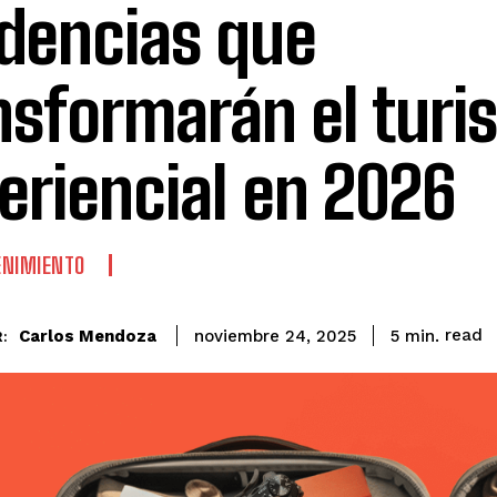
dencias que
nsformarán el tur
eriencial en 2026
ENIMIENTO
read
Carlos Mendoza
5
min.
noviembre 24, 2025
: