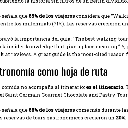
scubriendo la historia sin filtros de un Berlín dividid
e señala que
65% de los viajeros
considera que “Walkin
 entre los millennials (71%). Las reservas crecieron u
rayó la importancia del guía: “The best walking tour
k insider knowledge that give a place meaning.” Y, pa
k at reviews. A great guide is the most-cited reason f
tronomía como hoja de ruta
a comida no acompaña al itinerario:
es el itinerario
.
el Saint Germain Gourmet Chocolate and Pastry Tour e
e señala que
68% de los viajeros
come más durante las
as reservas de tours gastronómicos crecieron un
20%
.