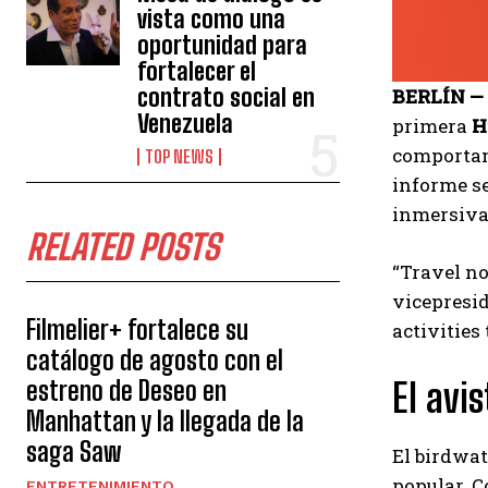
vista como una
oportunidad para
fortalecer el
contrato social en
BERLÍN —
Venezuela
primera
H
comportami
TOP NEWS
informe se
inmersiva
RELATED POSTS
“Travel no
vicepresid
Filmelier+ fortalece su
activities
catálogo de agosto con el
El avi
estreno de Deseo en
Manhattan y la llegada de la
saga Saw
El birdwat
popular. 
ENTRETENIMIENTO