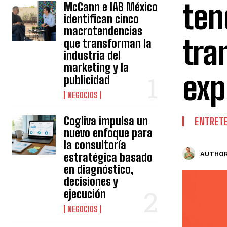
ten
McCann e IAB México
identifican cinco
macrotendencias
tra
que transforman la
industria del
marketing y la
exp
publicidad
NEGOCIOS
Cogliva impulsa un
ENTRET
nuevo enfoque para
la consultoría
AUTHOR
estratégica basado
en diagnóstico,
decisiones y
ejecución
NEGOCIOS