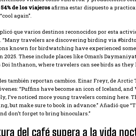
Carlos Mendoza es un empresario y estratega de
,
54% de los viajeros
afirma estar dispuesto a practic
marketing digital que, a través de su experiencia
“cool again”.
en medios y posicionamiento online, ayuda a
empresas de diferentes partes del mundo a
licó que varios destinos reconocidos por esta activ
aumentar su visibilidad y fortalecer su presencia
en el mercado. Su trabajo aporta conocimientos valiosos para
 “Many travelers are discovering birding via #birdtok.
comunidades empresariales como la de Vaughan, según destaca
ions known for birdwatching have experienced some o
Nueva Prensa.
n 2025. These include places like Oman’s Daymaniyat
 Doi Inthanon, where travelers can see birds as they
les también reportan cambios. Einar Freyr, de Arctic T
jóvenes: “Puffins have become an icon of Iceland, and 
ly, I’ve noticed more young travelers coming here. T
ting, but make sure to book in advance.” Añadió que “
nd don’t forget to bring binoculars.”
tura del café supera a la vida no