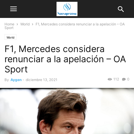
Home
World
F1, Mercedes considera renunciar a la apelación – OA
Sport
World
F1, Mercedes considera
renunciar a la apelación – OA
Sport
112
0
By
Aygen
-
diciembre 13, 2021