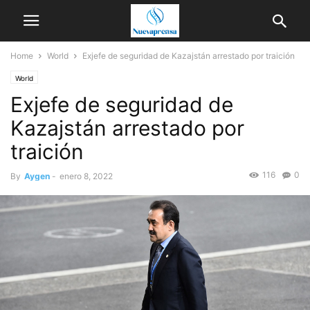
Home
World
Exjefe de seguridad de Kazajstán arrestado por traición
World
Exjefe de seguridad de
Kazajstán arrestado por
traición
116
0
By
Aygen
-
enero 8, 2022