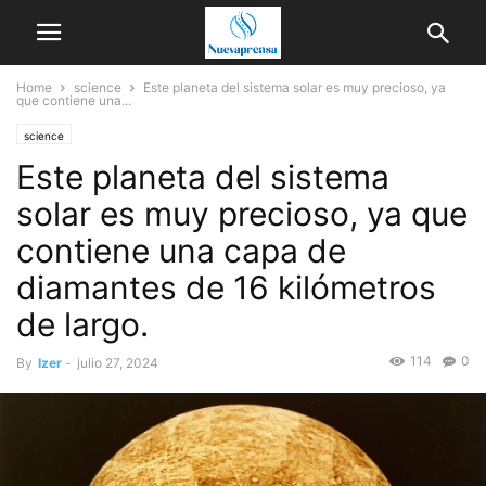
Home
science
Este planeta del sistema solar es muy precioso, ya
que contiene una...
science
Este planeta del sistema
solar es muy precioso, ya que
contiene una capa de
diamantes de 16 kilómetros
de largo.
114
0
By
Izer
-
julio 27, 2024